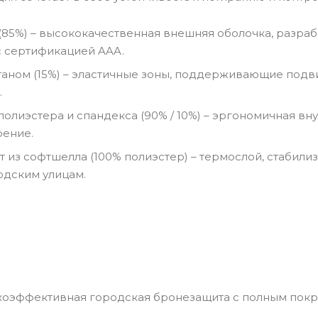
(85%) – высококачественная внешняя оболочка, разраб
с сертификацией AAA.
таном (15%) – эластичные зоны, поддерживающие подв
.
полиэстера и спандекса (90% / 10%) – эргономичная вн
рение.
 из софтшелла (100% полиэстер) – термослой, стабили
одским улицам.
коэффективная городская бронезащита с полным покр