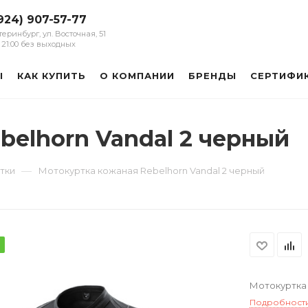
924) 907-57-77
атеринбург, ул. Восточная, 51
 - 21:00 без выходных
Ы
КАК КУПИТЬ
О КОМПАНИИ
БРЕНДЫ
СЕРТИФИ
belhorn Vandal 2 черный
—
тки
Мотокуртка кожаная Rebelhorn Vandal 2 черный
Мотокуртка 
Подробност