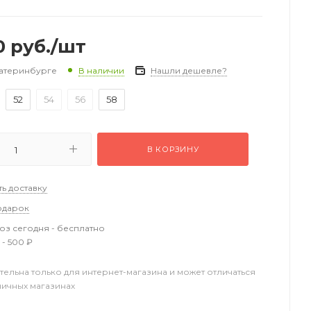
0
руб.
/шт
катеринбурге
Нашли дешевле?
В наличии
52
54
56
58
В КОРЗИНУ
ть доставку
одарок
з сегодня - бесплатно
 - 500 ₽
тельна только для интернет-магазина и может отличаться
ничных магазинах