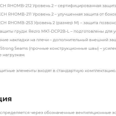
ECH RHOMB-212 Уровень 2 – сертифицированная защита
ECH RHOMB-211 Уровень 2 – улучшенная защита от боко
ECH RHOMB-253 Уровень 2 (размер M) – защита позвон
ащиты груди: Rezro MK1-DCP2B-L – подготовлены для 
ие накладки на плечи – дополнительный внешний защ
ral Strong Seams (прочные конструкционные швы) – ус
 нагрузкам.
щитные элементы входят в стандартную комплектацию
ция
аспределяется через обозначенные вентиляционные з