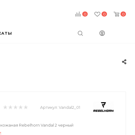
0
0
0
КАТЫ
Артикул:
Vandal2_01
кожаная Rebelhorn Vandal 2 черный
и