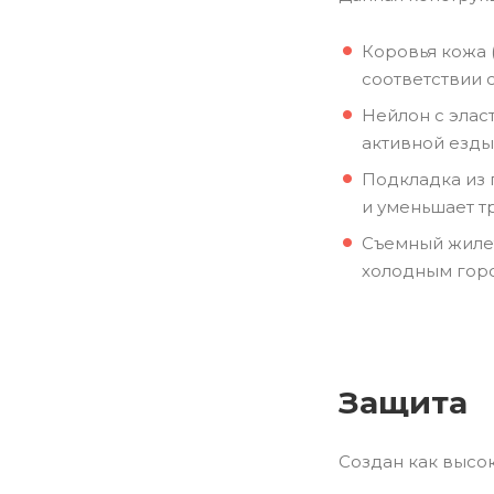
Коровья кожа 
соответствии 
Нейлон с элас
активной езды
Подкладка из 
и уменьшает т
Съемный жилет
холодным гор
Защита
Создан как высо