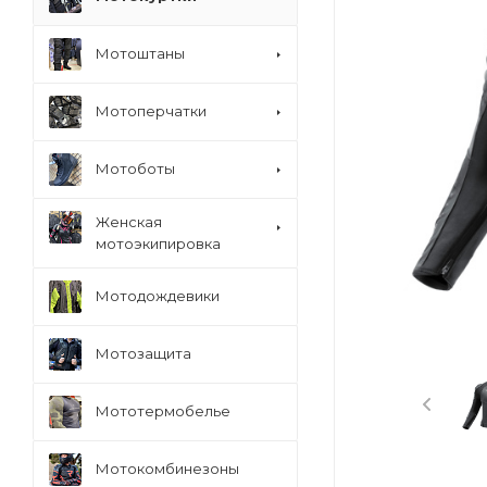
Мотоштаны
Мотоперчатки
Мотоботы
Женская
мотоэкипировка
Мотодождевики
Мотозащита
Мототермобелье
Мотокомбинезоны