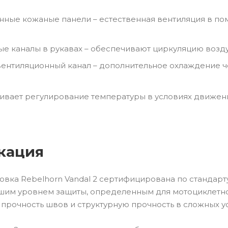
ные кожаные панели – естественная вентиляция в п
е каналы в рукавах – обеспечивают циркуляцию возду
ентиляционный канал – дополнительное охлаждение ч
ивает регулирование температуры в условиях движения
кация
вка Rebelhorn Vandal 2 сертифицирована по стандарту C
шим уровнем защиты, определенным для мотоциклетн
 прочность швов и структурную прочность в сложных у