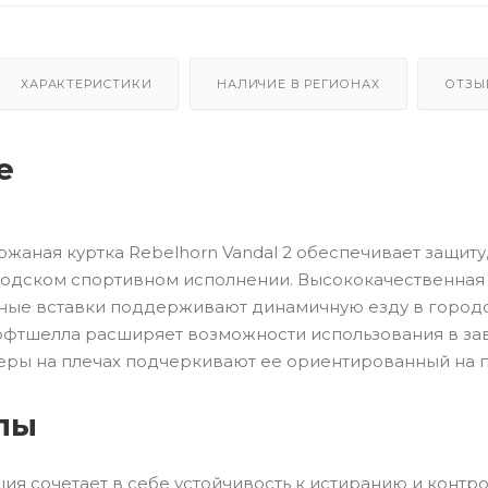
ХАРАКТЕРИСТИКИ
НАЛИЧИЕ В РЕГИОНАХ
ОТЗЫ
е
жаная куртка Rebelhorn Vandal 2 обеспечивает защиту
одском спортивном исполнении. Высококачественная
чные вставки поддерживают динамичную езду в городс
офтшелла расширяет возможности использования в зав
деры на плечах подчеркивают ее ориентированный на 
лы
ия сочетает в себе устойчивость к истиранию и контр