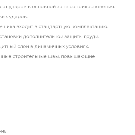
 от ударов в основной зоне соприкосновения.
вых ударов.
очника входит в стандартную комплектацию.
установки дополнительной защиты груди.
итный слой в динамичных условиях.
иленные строительные швы, повышающие
.
оны.