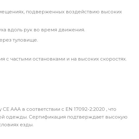
омещениях, подверженных воздействию высоких
ха вдоль рук во время движения.
ерез туловище.
 с частыми остановками и на высоких скоростях.
E AAA в соответствии с EN 17092-2:2020 , что
ой одежды. Сертификация подтверждает высокую
словиях езды.