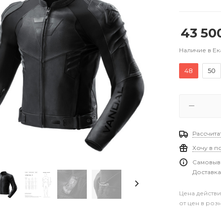
43 50
Наличие в Е
48
50
Рассчита
Хочу в п
Самовыво
Доставка
Цена действи
от цен в роз