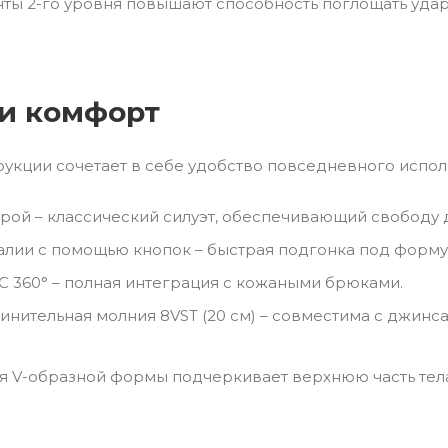
ты 2-го уровня повышают способность поглощать удар
 и комфорт
рукции сочетает в себе удобство повседневного испол
рой – классический силуэт, обеспечивающий свободу
алии с помощью кнопок – быстрая подгонка под форму 
C 360° – полная интеграция с кожаными брюками.
инительная молния 8VST (20 см) – совместима с джинса
я V-образной формы подчеркивает верхнюю часть тела