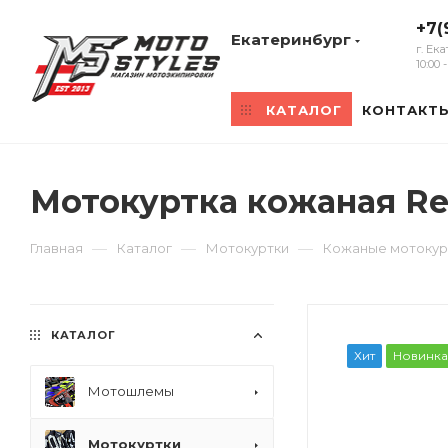
+7(
Екатеринбург
г. Ек
10:00
КАТАЛОГ
КОНТАКТ
Мотокуртка кожаная Re
—
—
—
Главная
Каталог
Мотокуртки
Кожаные мотокур
КАТАЛОГ
Хит
Новинка
Мотошлемы
Мотокуртки