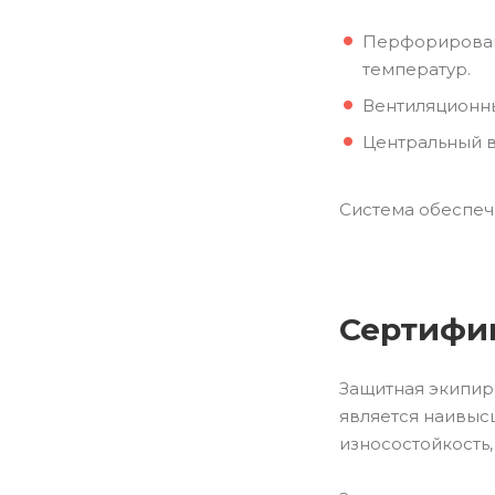
Перфорирован
температур.
Вентиляционны
Центральный в
Система обеспеч
Сертифи
Защитная экипиро
является наивыс
износостойкость,