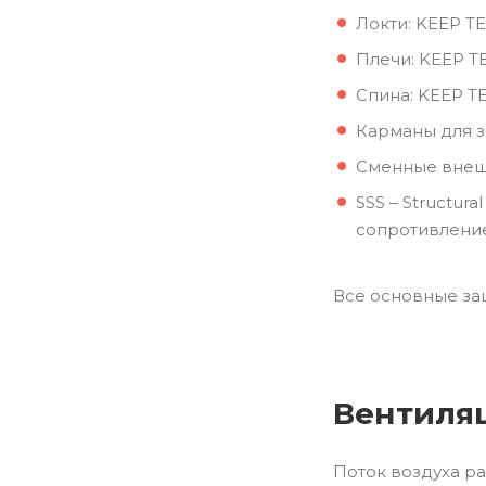
Локти: KEEP T
Плечи: KEEP T
Спина: KEEP T
Карманы для з
Сменные внешн
SSS – Structu
сопротивление
Все основные за
Вентиля
Поток воздуха р