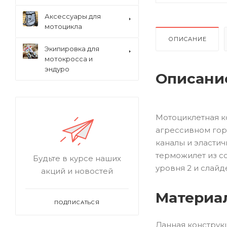
Аксессуары для
мотоцикла
ОПИСАНИЕ
Экипировка для
мотокросса и
эндуро
Описани
Мотоциклетная ко
агрессивном гор
каналы и эласти
терможилет из с
Будьте в курсе наших
уровня 2 и слай
акций и новостей
Материа
ПОДПИСАТЬСЯ
Данная конструкц