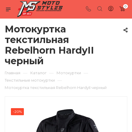
0
Мотокуртка
текстильная
Rebelhorn HardyII
черный
—
—
—
Главная
Каталог
Мотокуртки
—
Текстильные мотокуртки
Мотокуртка текстильная Rebelhorn HardyII черный
-20%