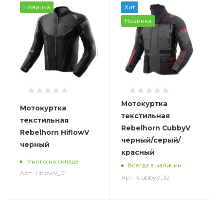
Новинка
Хит
Новинка
Мотокуртка
Мотокуртка
текстильная
текстильная
Rebelhorn CubbyV
Rebelhorn HiflowV
черный/серый/
черный
красный
Много на складе
Всегда в наличии
Арт.: HiflowV_01
Арт.: CubbyV_32