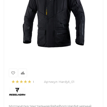
Артикул:
HardyII_01
1
Мотокуртка текстильная Rebelhorn HardyII черный