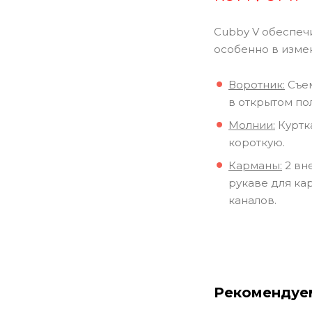
Cubby V обеспечи
особенно в изме
Воротник:
Съем
в открытом по
Молнии:
Куртк
короткую.
Карманы:
2 вн
рукаве для ка
каналов.
Рекомендуе