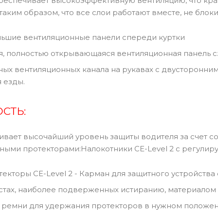
обеспечивает высокоэффективную вентиляцию, что кра
аким образом, что все слои работают вместе, не блоки
льшие вентиляционные панели спереди куртки
я, полностью открывающаяся вентиляционная панель с
нных вентиляционных канала на рукавах с двусторонни
 езды.
СТЬ:
ивает высочайший уровень защиты водителя за счет с
ыми протекторами:Налокотники CE-Level 2 с регули
екторы CE-Level 2 - Карман для защитного устройства 
стах, наиболее подверженных истиранию, материалом 
 ремни для удержания протекторов в нужном положе