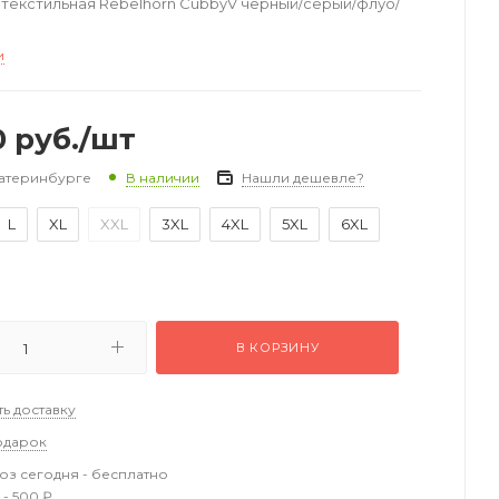
текстильная Rebelhorn CubbyV черный/серый/флуо/
и
0
руб.
/шт
катеринбурге
Нашли дешевле?
В наличии
L
XL
XXL
3XL
4XL
5XL
6XL
В КОРЗИНУ
ть доставку
одарок
з сегодня - бесплатно
 - 500 ₽