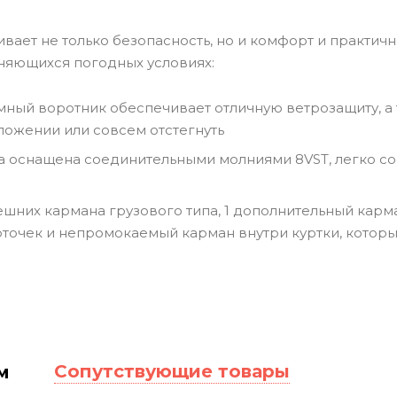
вает не только безопасность, но и комфорт и практич
няющихся погодных условиях:
ный воротник обеспечивает отличную ветрозащиту, а 
ложении или совсем отстегнуть
а оснащена соединительными молниями 8VST, легко со
ешних кармана грузового типа, 1 дополнительный карма
рточек и непромокаемый карман внутри куртки, которы
Сопутствующие товары
м