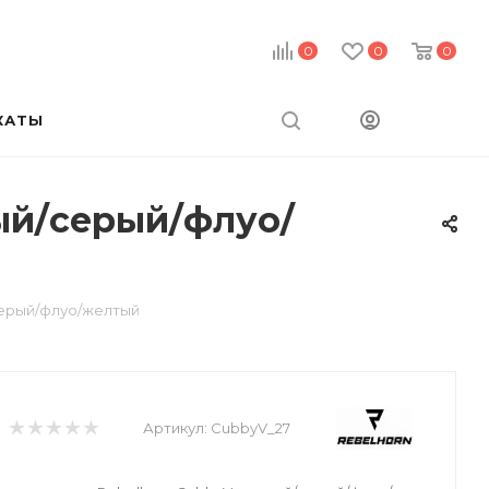
0
0
0
КАТЫ
ый/серый/флуо/
серый/флуо/желтый
Артикул:
CubbyV_27