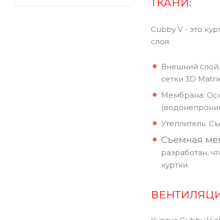
ТКАНИ:
Cubby V - это ку
слоя:
Внешний слой:
сетки 3D Matri
Мембрана: Осн
(водонепрониц
Утеплитель: С
Съемная ме
разработан, ч
куртки.
ВЕНТИЛЯЦИ