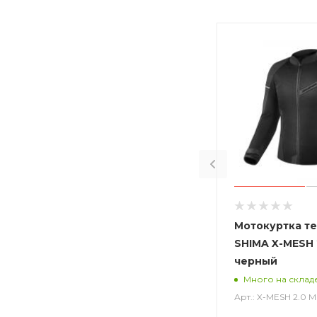
Мотокуртка т
SHIMA X-MESH 
черный
Много на склад
Арт.: X-MESH 2.0 