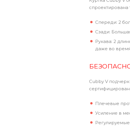
Куртка Cubby V 
спроектирована т
Спереди: 2 бо
Сзади: Больша
Рукава: 2 дли
даже во время
БЕЗОПАСНО
Cubby V подчерк
сертифицированн
Плечевые прот
Усиление в ме
Регулируемые