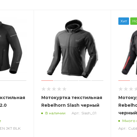
Хит
Н
екстильная
Мотокуртка текстильная
Мотоку
2.0
Rebelhorn Slash черный
Rebelh
черный
Арт.: Slash_01
В наличии
е
Много 
MEN JKT BLK
Арт.: Cub