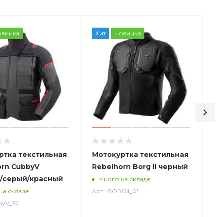
овинка
Хит
Новинка
ртка текстильная
Мотокуртка текстильная
orn CubbyV
Rebelhorn Borg II черный
/серый/красный
Много на складе
Арт.: BORGII_01
на складе
byV_32