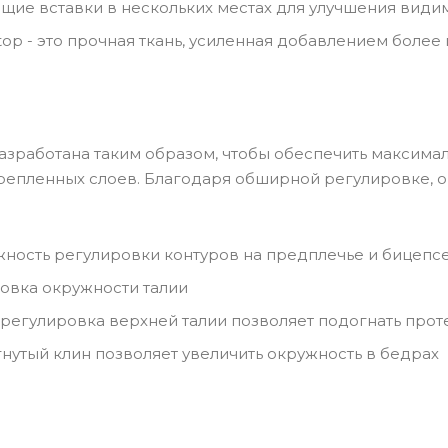
ие вставки в нескольких местах для улучшения види
top - это прочная ткань, усиленная добавлением боле
разработана таким образом, чтобы обеспечить максим
репленных слоев. Благодаря обширной регулировке, он
жность регулировки контуров на предплечье и бицепс
ровка окружности талии
 регулировка верхней талии позволяет подогнать прот
гнутый клин позволяет увеличить окружность в бедрах