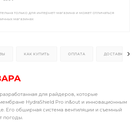
тельна только для интернет-магазина и может отличаться
ничных магазинах
ВЫ
КАК КУПИТЬ
ОПЛАТА
ДОСТАВКА
ВАРА
, разработанная для райдеров, которые
ембране HydraShield Pro in&out и инновационным
де. Его обширная система вентиляции и съемный
т погоды.