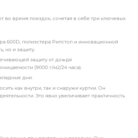
рт во время поездок, сочетая в себе три ключевых
ера 600D, полиэстера Рипстоп и инновационной
, но и защиту.
печивающей защиту от дождя
ницаемости (9000 г/м2/24 часа).
хладные дни.
сить как внутри, так и снаружи куртки. Он
деятельности. Это явно увеличивает практичность