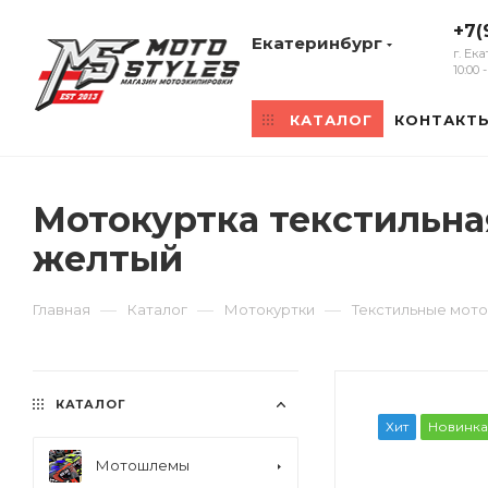
+7(
Екатеринбург
г. Ек
10:00
КАТАЛОГ
КОНТАКТ
Мотокуртка текстильна
желтый
—
—
—
Главная
Каталог
Мотокуртки
Текстильные мото
КАТАЛОГ
Хит
Новинка
Мотошлемы