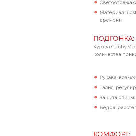
Светоотражающ
Материал Rips
времени.
ПОДГОНКА:
Куртка Cubby V 
количества прик
Рукава: возмо
Талия: регули
Защита спины:
Бедра: рассте
КОМФОРТ: