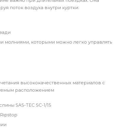
йне важно при длительных поездках. Она
руя поток воздуха внутри куртки:
зади
ми молниями, которыми можно легко управлять
очетания высококачественных материалов с
руемым расположением
спины SAS-TEC SC-1/15
Ripstop
нии