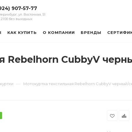
924) 907-57-77
атеринбург, ул. Восточная, 51
 - 21:00 без выходных
Ы
КАК КУПИТЬ
О КОМПАНИИ
БРЕНДЫ
СЕРТИФИ
я Rebelhorn CubbyV черн
—
куртки
Мотокуртка текстильная Rebelhorn CubbyV черный/