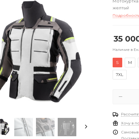
Мотокуртка 
желтый
Подробност
35 00
Наличие в Е
S
M
7XL
Рассчита
Хочу в п
Самовыво
Доставка