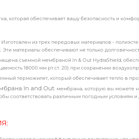
ртка, которая обеспечивает вашу безопасность и комфо
 Изготовлен из трех передовых материалов - полиэст
x. Эти материалы обеспечивают не только долговечность
ащена съемной мембраной In & Out HydraShield, обес
аемость 18000 мм рт.ст. 20) при сохранении воздухопро
ъемный терможилет, который обеспечивает тепло в про
мбрана In and Out
: мембрана, которую вы можете но
тобы соответствовать различным погодным условиям и 
Я: