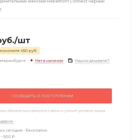
денительный женский Rebelhorn Connect черный
и
уб.
/шт
кономите 450 руб.
катеринбурге
Нашли дешевле?
Нет в наличии
СООБЩИТЬ О ПОСТУПЛЕНИИ
ы обязательно свяжутся с вами и уточнят условия заказа
одарок
з сегодня - бесплатно
 - 500 ₽