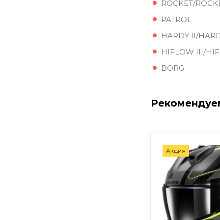
ROCKET/ROCK
PATROL
HARDY II/HARD
HIFLOW III/HI
BORG
Рекомендуе
Акция