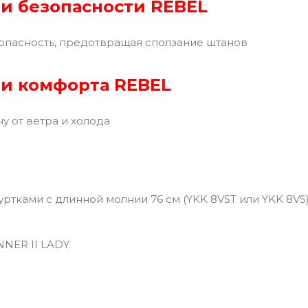
и безопасности REBEL
пасность, предотвращая сползание штанов
и комфорта REBEL
у от ветра и холода
уртками с длинной молнии 76 см (YKK 8VST или YKK 8VS
NER II LADY