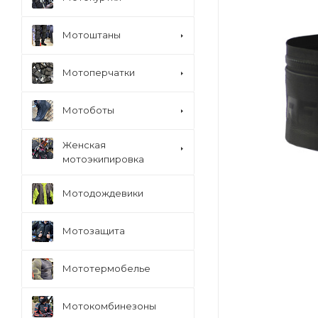
Мотоштаны
Мотоперчатки
Мотоботы
Женская
мотоэкипировка
Мотодождевики
Мотозащита
Мототермобелье
Мотокомбинезоны