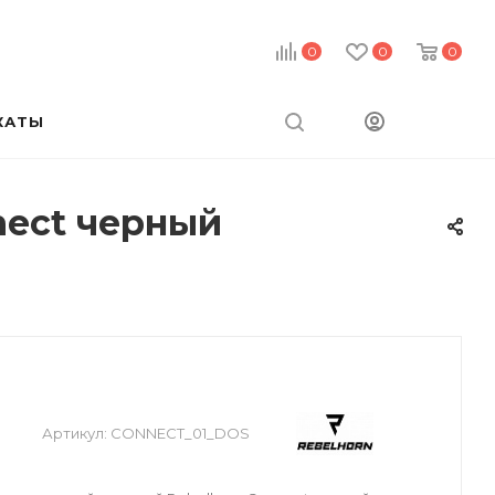
0
0
0
КАТЫ
nect черный
Артикул:
CONNECT_01_DOS