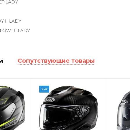
ET LADY
Y II LADY
FLOW III LADY
Сопутствующие товары
м
Хит