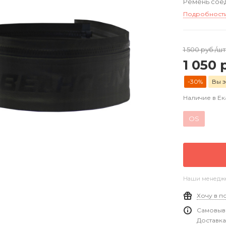
Ремень сое
Подробност
1 500
руб.
/шт
1 050
р
-30%
Вы э
Наличие в Е
OS
Наши менеджер
Хочу в п
Самовыво
Доставка