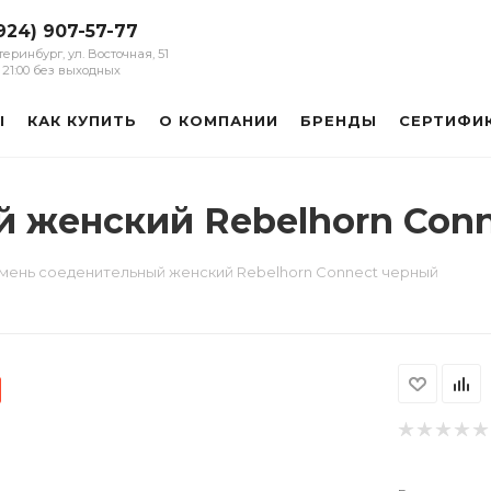
924) 907-57-77
атеринбург, ул. Восточная, 51
 - 21:00 без выходных
Ы
КАК КУПИТЬ
О КОМПАНИИ
БРЕНДЫ
СЕРТИФИ
 женский Rebelhorn Con
мень соеденительный женский Rebelhorn Connect черный