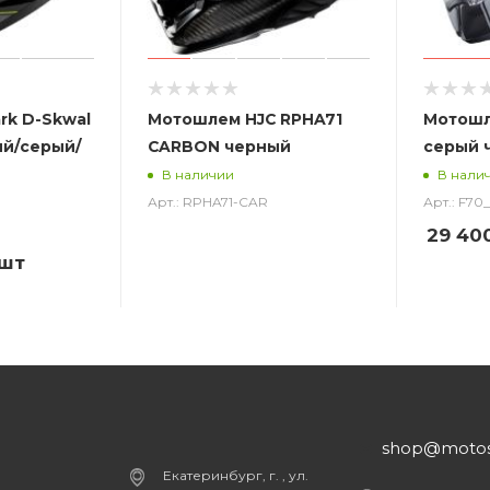
rk D-Skwal
Мотошлем HJC RPHA71
Мотошл
ый/серый/
CARBON черный
серый 
В наличии
В нали
Арт.: RPHA71-CAR
Арт.: F7
29 40
/шт
shop@motost
Екатеринбург, г. , ул.