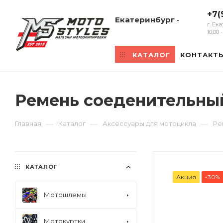
+7(
Екатеринбург
г. Ек
10:00
КАТАЛОГ
КОНТАКТ
Ремень соеденительный
—
—
—
Главная
Каталог
Аксессуары для мотоцикла
Ре
КАТАЛОГ
Акция
-30%
Мотошлемы
Мотокуртки