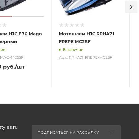
ем HJC F70 Mago
Мотошлем HJC RPHA71
черный
FREPE MC2SF
чии
В наличии
0_MAG-MC5SF
Арт.: RPHA71_FREPE-MC2SF
0
руб.
/шт
yles.ru
ПОДПИСАТЬСЯ НА РАССЫЛКУ