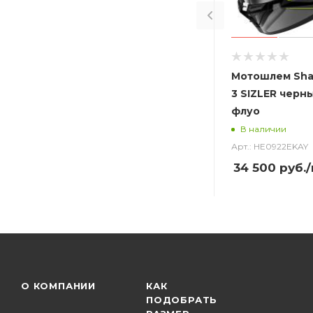
Мотошлем Sha
3 SIZLER черн
флуо
В наличии
Арт.: HE0922EKAY
34 500
руб.
О КОМПАНИИ
КАК
ПОДОБРАТЬ