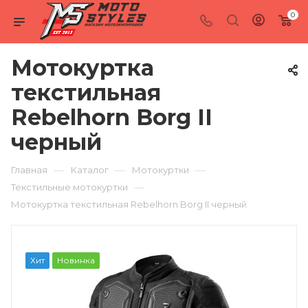
0
Мотокуртка
текстильная
Rebelhorn Borg II
черный
—
—
—
Главная
Каталог
Мотокуртки
—
Текстильные мотокуртки
Мотокуртка текстильная Rebelhorn Borg II черный
Хит
Новинка