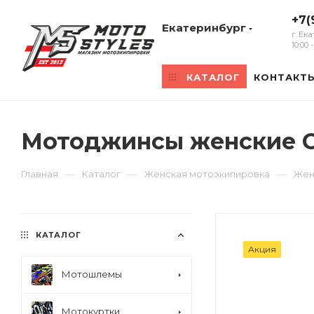
+7(
Екатеринбург
г. Ек
10:00
КАТАЛОГ
КОНТАКТ
Мотоджинсы женские Oz
—
—
—
Главная
Каталог
Женская мотоэкипировка
Жен
КАТАЛОГ
Акция
Мотошлемы
Мотокуртки