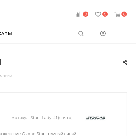
0
0
0
КАТЫ
й
 синий
Артикул:
StarII-Lady_41 (снято)
женские Ozone StarII темный синий