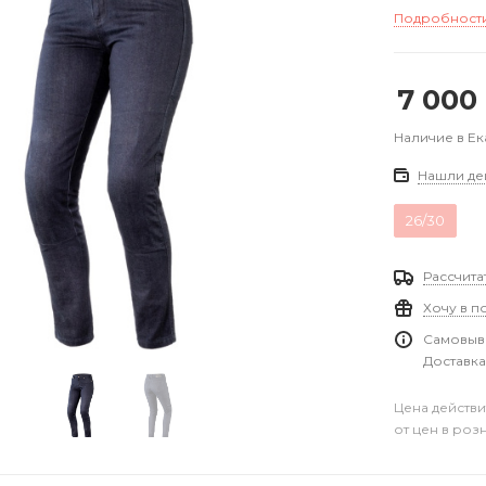
Подробност
7 000
Наличие в Е
Нашли де
26/30
Рассчита
Хочу в п
Самовыво
Доставка
Цена действи
от цен в роз