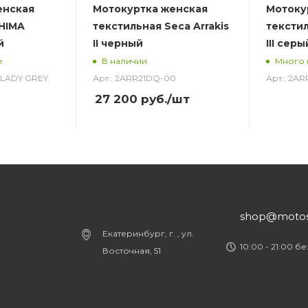
енская
Мотокуртка женская
Мотоку
HIMA
текстильная Seca Arrakis
текстил
й
II черный
III сер
е
В наличии
Много 
T LADY GREY
Арт.: 2ARR21DQ-00
Арт.: 2A
27 200
руб.
/шт
shop@motost
Екатеринбург, г. , ул.
10:00 - 21:00 б
Восточная, 51