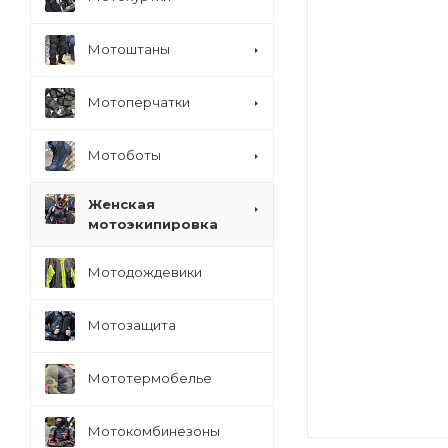
Мотоштаны
Мотоперчатки
Мотоботы
Женская
мотоэкипировка
Мотодождевики
Мотозащита
Мототермобелье
Мотокомбинезоны