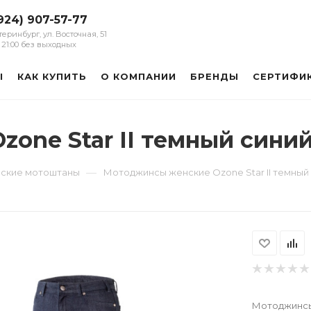
924) 907-57-77
атеринбург, ул. Восточная, 51
 - 21:00 без выходных
Ы
КАК КУПИТЬ
О КОМПАНИИ
БРЕНДЫ
СЕРТИФИ
one Star II темный сини
—
ские мотоштаны
Мотоджинсы женские Ozone Star II темный
Мотоджинсы 