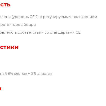
сть
олени (уровень CE 2) с регулируемым положением
протекторов бедра
овлено в соответствии со стандартами CE
истики
нь 98% хлопок + 2% эластан
а