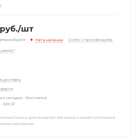
и
руб.
/шт
катеринбурге
Снято с производства
Нет в наличии
шевле?
ть доставку
одарок
з сегодня - бесплатно
 - 500 ₽
тельна только для интернет-магазина и может отличаться
ничных магазинах