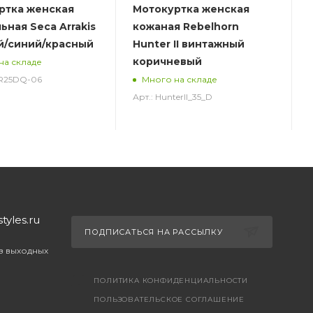
ртка женская
Мотокуртка женская
ьная Seca Arrakis
кожаная Rebelhorn
ый/синий/красный
Hunter II винтажный
коричневый
на складе
RR25DQ-06
Много на складе
Арт.: HunterII_35_D
yles.ru
ПОДПИСАТЬСЯ НА РАССЫЛКУ
ез выходных
ПОЛИТИКА КОНФИДЕНЦИАЛЬНОСТИ
ПОЛЬЗОВАТЕЛЬСКОЕ СОГЛАШЕНИЕ