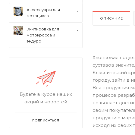
Аксессуары для
мотоцикла
ОПИСАНИЕ
Экипировка для
мотокросса и
эндуро
Хлопковая подкл
суставов значит
Классический кр
городу, зайти в н
Вся продукция м
Будьте в курсе наших
процессе разраб
акций и новостей
позволяет достиг
своим покупател
продукцию марки
ПОДПИСАТЬСЯ
исходя их своих 