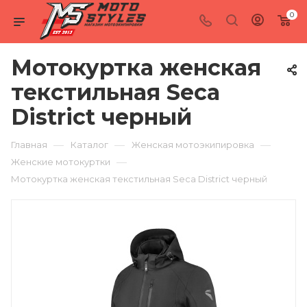
0
Мотокуртка женская
текстильная Seca
District черный
—
—
—
Главная
Каталог
Женская мотоэкипировка
—
Женские мотокуртки
Мотокуртка женская текстильная Seca District черный