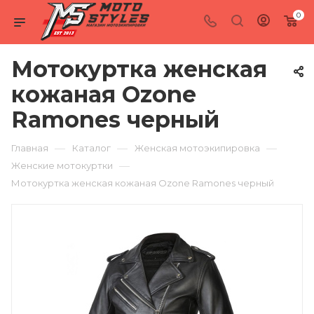
0
Мотокуртка женская
кожаная Ozone
Ramones черный
—
—
—
Главная
Каталог
Женская мотоэкипировка
—
Женские мотокуртки
Мотокуртка женская кожаная Ozone Ramones черный