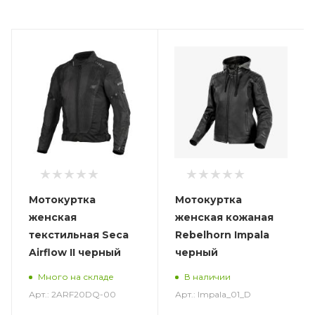
Мотокуртка
Мотокуртка
женская
женская кожаная
текстильная Seca
Rebelhorn Impala
Airflow II черный
черный
Много на складе
В наличии
Арт.: 2ARF20DQ-00
Арт.: Impala_01_D