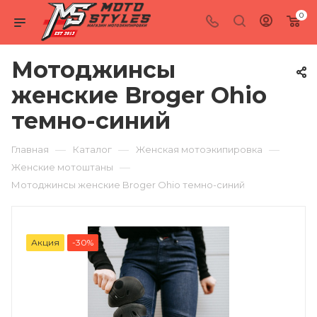
0
Мотоджинсы
женские Broger Ohio
темно-синий
—
—
—
Главная
Каталог
Женская мотоэкипировка
—
Женские мотоштаны
Мотоджинсы женские Broger Ohio темно-синий
Акция
-30%