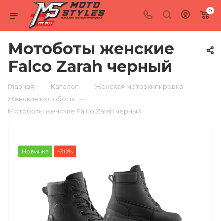
0
Мотоботы женские
Falco Zarah черный
—
—
—
Главная
Каталог
Женская мотоэкипировка
—
Женские мотоботы
Мотоботы женские Falco Zarah черный
Новинка
-30%