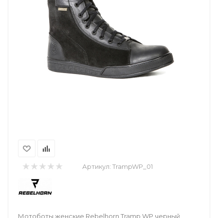
Артикул:
TrampWP_01
Мотоботы женские Rebelhorn Tramp WP черный