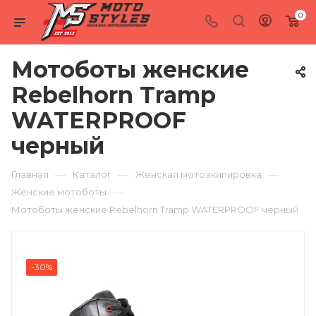
0
Мотоботы женские
Rebelhorn Tramp
WATERPROOF
черный
—
—
—
Главная
Каталог
Женская мотоэкипировка
—
Женские мотоботы
Мотоботы женские Rebelhorn Tramp WATERPROOF черный
-30%