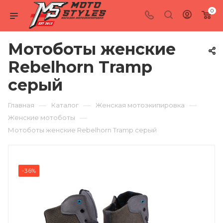
0
Мотоботы женские
Rebelhorn Tramp
серый
—
—
—
Главная
Каталог
Женская мотоэкипировка
—
Женские мотоботы
Мотоботы женские Rebelhorn Tramp серый
-36%