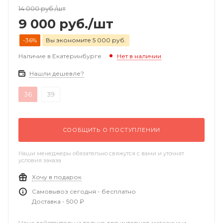
14 000
руб.
/шт
9 000
руб.
/шт
-36%
Вы экономите 5 000 руб.
Наличие в Екатеринбурге
Нет в наличии
Нашли дешевле?
36
39
СООБЩИТЬ О ПОСТУПЛЕНИИ
Наши менеджеры обязательно свяжутся с вами и уточнят
условия заказа
Хочу в подарок
Самовывоз сегодня - бесплатно
Доставка - 500 ₽
Цена действительна только для интернет-магазина и