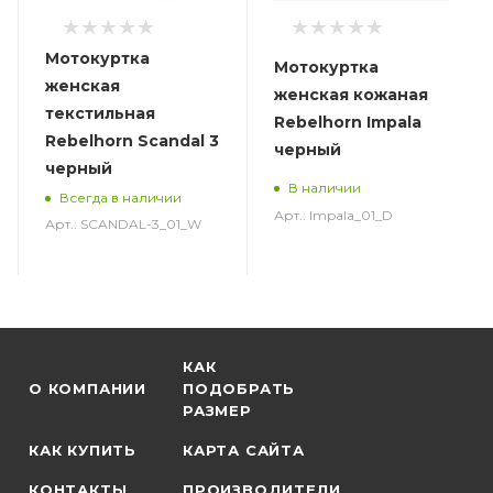
Мотокуртка
Мотокуртка
женская
женская кожаная
текстильная
Rebelhorn Impala
Rebelhorn Scandal 3
черный
черный
В наличии
Всегда в наличии
Арт.: Impala_01_D
Арт.: SCANDAL-3_01_W
КАК
О КОМПАНИИ
ПОДОБРАТЬ
РАЗМЕР
КАК КУПИТЬ
КАРТА САЙТА
КОНТАКТЫ
ПРОИЗВОДИТЕЛИ