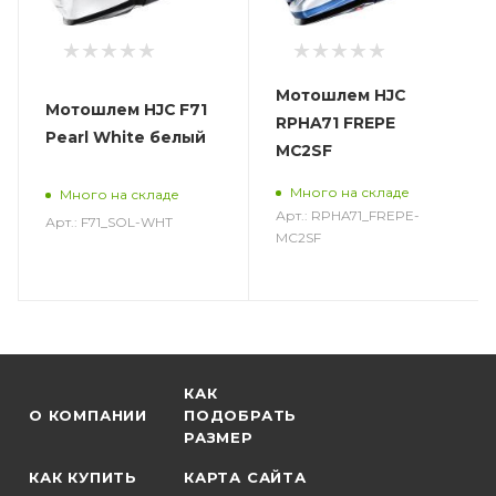
Мотошлем HJC
Мотошлем HJC F71
RPHA71 FREPE
Pearl White белый
MC2SF
Много на складе
Много на складе
Арт.: RPHA71_FREPE-
Арт.: F71_SOL-WHT
MC2SF
КАК
О КОМПАНИИ
ПОДОБРАТЬ
РАЗМЕР
КАК КУПИТЬ
КАРТА САЙТА