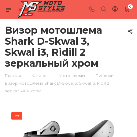
0
Визор мотошлема
Shark D-Skwal 3,
Skwal i3, Ridill 2
зеркальный хром
—
—
—
—
Главная
Каталог
Мотошлемы
Пинлоки
Визор мотошлема Shark D-Skwal 3, Skwal i3, Ridill 2
зеркальный хром
-8%