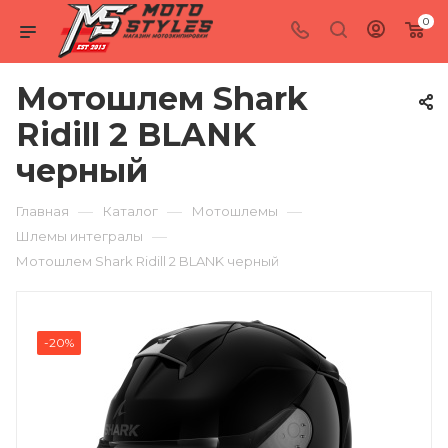
0
Мотошлем Shark
Ridill 2 BLANK
черный
—
—
—
Главная
Каталог
Мотошлемы
—
Шлемы интегралы
Мотошлем Shark Ridill 2 BLANK черный
-20%