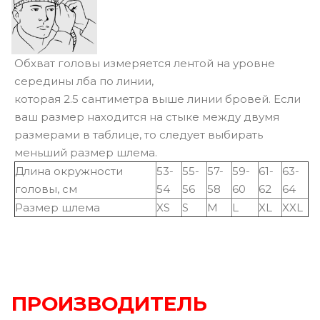
Обхват головы измеряется лентой на уровне
середины лба по линии,
которая 2.5 сантиметра выше линии бровей. Если
ваш размер находится на стыке между двумя
размерами в таблице, то следует выбирать
меньший размер шлема.
Длина окружности
53-
55-
57-
59-
61-
63-
головы, см
54
56
58
60
62
64
Размер шлема
XS
S
M
L
XL
XXL
ПРОИЗВОДИТЕЛЬ