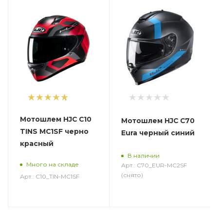
1
Мотошлем HJC C10
Мотошлем HJC C70
TINS MC1SF черно
Eura черный синий
красный
В наличии
Много на складе
Арт.: C70_EUR-MC2SF
(снято)
Арт.: C10_TIN-MC1SF