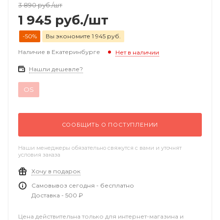
3 890
руб.
/шт
1 945
руб.
/шт
-50%
Вы экономите 1 945 руб.
Наличие в Екатеринбурге
Нет в наличии
Нашли дешевле?
OS
СООБЩИТЬ О ПОСТУПЛЕНИИ
Наши менеджеры обязательно свяжутся с вами и уточнят
условия заказа
Хочу в подарок
Самовывоз сегодня - бесплатно
Доставка - 500 ₽
Цена действительна только для интернет-магазина и