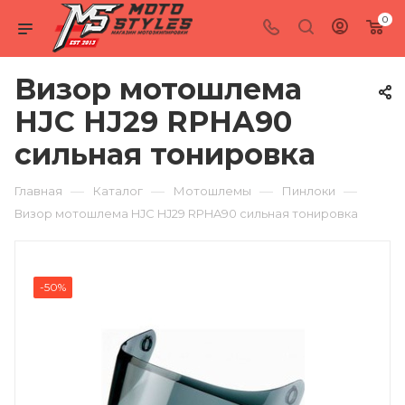
0
Визор мотошлема
HJC HJ29 RPHA90
сильная тонировка
—
—
—
—
Главная
Каталог
Мотошлемы
Пинлоки
Визор мотошлема HJC HJ29 RPHA90 сильная тонировка
-50%