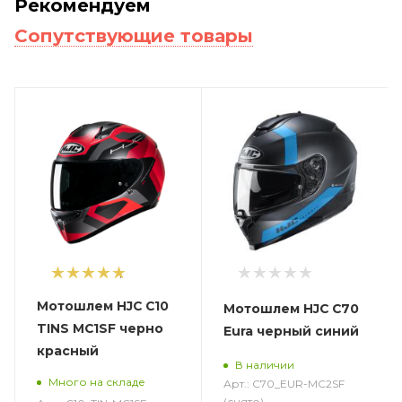
Рекомендуем
Сопутствующие товары
1
Мотошлем HJC C10
Мотошлем HJC C70
TINS MC1SF черно
Eura черный синий
красный
В наличии
Много на складе
Арт.: C70_EUR-MC2SF
(снято)