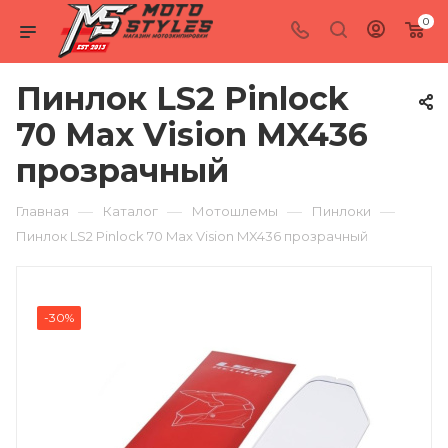
0
Пинлок LS2 Pinlock
70 Max Vision MX436
прозрачный
—
—
—
—
Главная
Каталог
Мотошлемы
Пинлоки
Пинлок LS2 Pinlock 70 Max Vision MX436 прозрачный
-30%