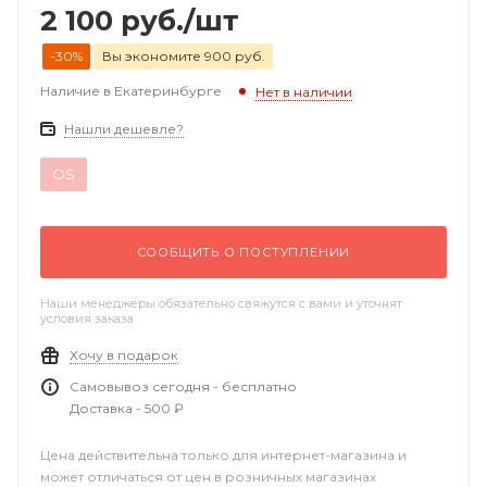
2 100
руб.
/шт
-30%
Вы экономите 900 руб.
Наличие в Екатеринбурге
Нет в наличии
Нашли дешевле?
OS
СООБЩИТЬ О ПОСТУПЛЕНИИ
Наши менеджеры обязательно свяжутся с вами и уточнят
условия заказа
Хочу в подарок
Самовывоз сегодня - бесплатно
Доставка - 500 ₽
Цена действительна только для интернет-магазина и
может отличаться от цен в розничных магазинах