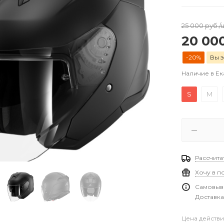
25 000
руб.
/
20 00
-20%
Вы э
Наличие в Е
S
M
Рассчита
Хочу в п
Самовыво
Доставка
Цена действи