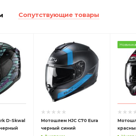
Сопутствующие товары
м
Новинк
rk D-Skwal
Мотошлем HJC C70 Eura
Мотошл
 черный
черный синий
красны
В наличии
Много 