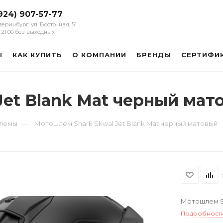
924) 907-57-77
атеринбург, ул. Восточная, 51
 - 21:00 без выходных
Ы
КАК КУПИТЬ
О КОМПАНИИ
БРЕНДЫ
СЕРТИФИ
Jet Blank Mat черный мат
—
шлемы
Мотошлем Shark Skwal Jet Blank Mat черный матовый
Мотошлем Sh
Подробност