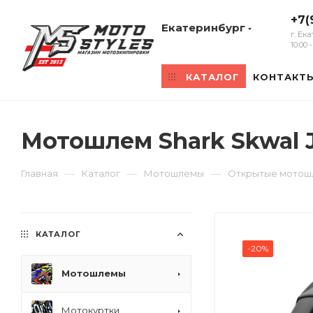
+7(
Екатеринбург
г. Ек
10:00
КАТАЛОГ
КОНТАКТ
Мотошлем Shark Skwal 
—
—
—
Главная
Каталог
Мотошлемы
Открытые мото
КАТАЛОГ
-20%
Мотошлемы
Мотокуртки