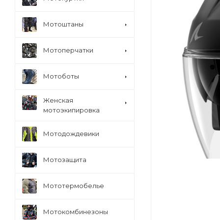
Мотоштаны
Мотоперчатки
Мотоботы
Женская
мотоэкипировка
Мотодождевики
Мотозащита
Мототермобелье
Мотокомбинезоны