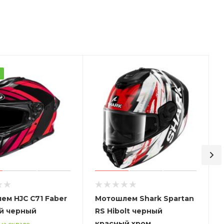
а
ем HJC C71 Faber
Мотошлем Shark Spartan
й черный
RS Hibolt черный
красный хром
на складе