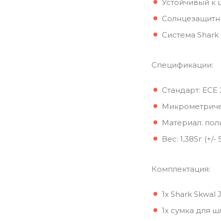
Устойчивый к 
Солнцезащитн
Система Shark 
Спецификации:
Стандарт: ECE 
Микрометриче
Материал: пол
Вес: 1,385г (+/- 
Комплектация:
1x Shark Skwal 
1x сумка для 