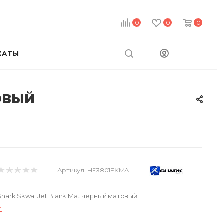
0
0
0
КАТЫ
овый
Артикул:
HE3801EKMA
ark Skwal Jet Blank Mat черный матовый
и