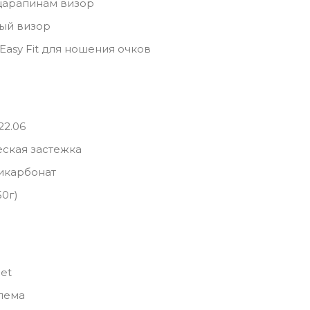
царапинам визор
ый визор
Easy Fit для ношения очков
22.06
ская застежка
икарбонат
50г)
Jet
шлема