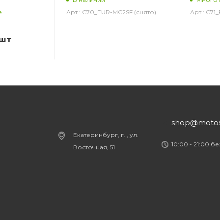
Арт.: C70_EUR-MC2SF (снято)
Арт.: C71
е
/шт
shop@motost
Екатеринбург, г. , ул.
10:00 - 21:00 б
Восточная, 51