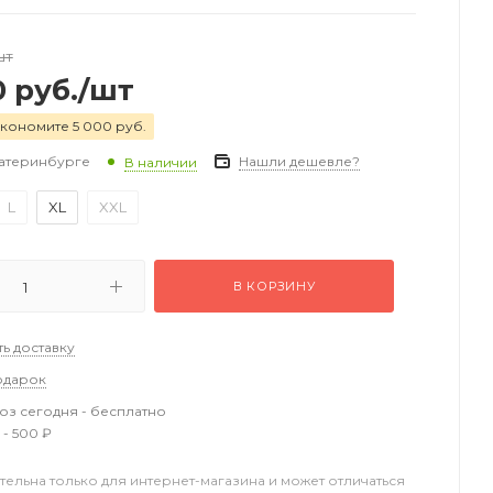
шт
0
руб.
/шт
кономите 5 000 руб.
катеринбурге
Нашли дешевле?
В наличии
L
XL
XXL
В КОРЗИНУ
ть доставку
одарок
з сегодня - бесплатно
 - 500 ₽
тельна только для интернет-магазина и может отличаться