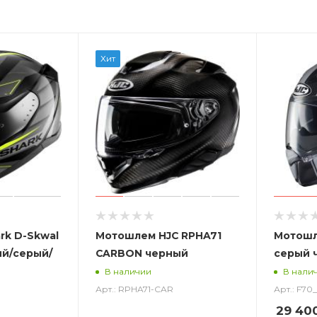
Хит
rk D-Skwal
Мотошлем HJC RPHA71
Мотошл
ый/серый/
CARBON черный
серый 
В наличии
В нали
Арт.: RPHA71-CAR
Арт.: F7
29 40