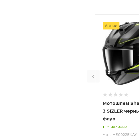
Акция
Мотошлем Sha
3 SIZLER черн
флуо
В наличии
Арт.: HE0922EKAY