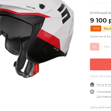
13 000
руб.
/
9 100
р
-30%
Вы э
Наличие в Е
XL
XXL
Наши менеджер
Хочу в п
Самовыво
Доставка
Цена действи