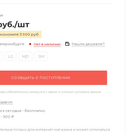
шт
уб.
/шт
кономите 3 900 руб.
катеринбурге
Нашли дешевле?
Нет в наличии
LG
MD
SM
СООБЩИТЬ О ПОСТУПЛЕНИИ
ы обязательно свяжутся с вами и уточнят условия заказа
одарок
з сегодня - бесплатно
 - 500 ₽
тельна только для интернет-магазина и может отличаться