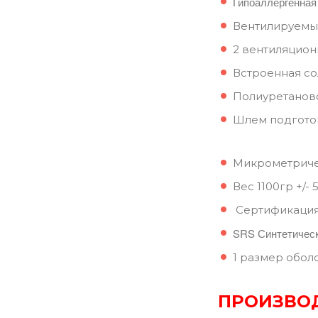
Гипоаллергенная
Вентилируемы
2 вентиляцион
Встроенная с
Полиуретанов
Шлем подготов
Микрометричес
Вес 1100гр +/- 
Сертификация
SRS Синтетическ
1 размер обол
ПРОИЗВО