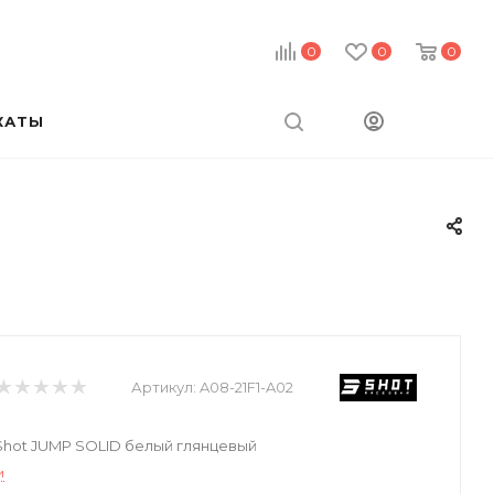
0
0
0
КАТЫ
Артикул:
A08-21F1-A02
hot JUMP SOLID белый глянцевый
и