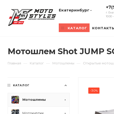
+7(
Екатеринбург
г. Ек
10:00
КАТАЛОГ
КОНТАКТ
Мотошлем Shot JUMP S
—
—
—
Главная
Каталог
Мотошлемы
Открытые мото
КАТАЛОГ
-30%
Мотошлемы
Мотокуртки