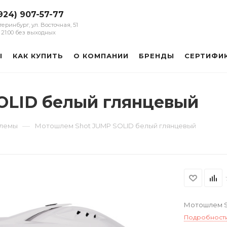
924) 907-57-77
атеринбург, ул. Восточная, 51
 - 21:00 без выходных
Ы
КАК КУПИТЬ
О КОМПАНИИ
БРЕНДЫ
СЕРТИФИ
OLID белый глянцевый
—
шлемы
Мотошлем Shot JUMP SOLID белый глянцевый
Мотошлем S
Подробност