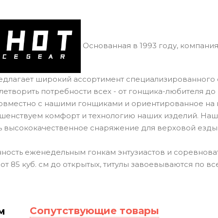
Основанная в 1993 году, компания
едлагает широкий ассортимент специализированного 
летворить потребности всех - от гонщика-любителя д
овместно с нашими гонщиками и ориентированное на
шенствуем комфорт и технологию наших изделий. На
ь высококачественное снаряжение для верховой езды
ость еженедельным гонкам энтузиастов и соревноват
т 85 куб. см до открытых, титулы завоевываются по все
Сопутствующие товары
м