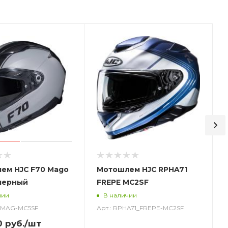
ем HJC F70 Mago
Мотошлем HJC RPHA71
черный
FREPE MC2SF
чии
В наличии
0_MAG-MC5SF
Арт.: RPHA71_FREPE-MC2SF
0
руб.
/шт