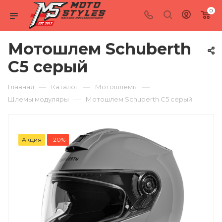
0
Мотошлем Schuberth
C5 серый
—
—
—
Главная
Каталог
Мотошлемы
—
Шлемы модуляры
Мотошлем Schuberth C5 серый
Акция
-20%