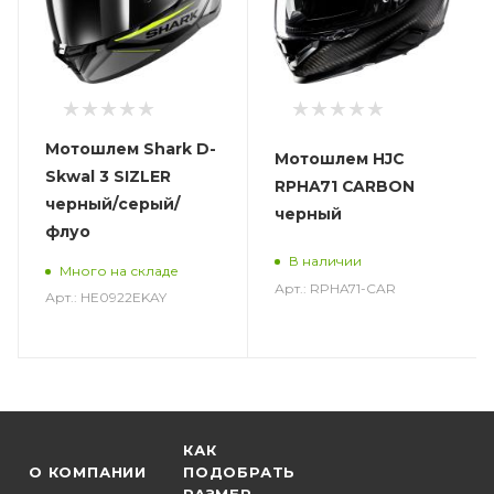
Мотошлем Shark D-
Мотошлем HJC
Skwal 3 SIZLER
RPHA71 CARBON
черный/серый/
черный
флуо
В наличии
Много на складе
Арт.: RPHA71-CAR
Арт.: HE0922EKAY
КАК
О КОМПАНИИ
ПОДОБРАТЬ