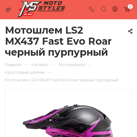
0
Мотошлем LS2
MX437 Fast Evo Roar
черный пурпурный
—
—
—
Главная
Каталог
Мотошлемы
—
Кроссовые шлемы
Мотошлем LS2 MX437 Fast Evo Roar черный пурпурный