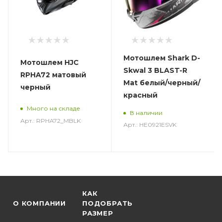
Мотошлем Shark D-
Мотошлем HJC
Skwal 3 BLAST-R
RPHA72 матовый
Mat белый/черный/
черный
красный
Много на складе
В наличии
Арт.: RPHA72_MBLK
Арт.: HE0921ESVK
КАК
О КОМПАНИИ
ПОДОБРАТЬ
РАЗМЕР