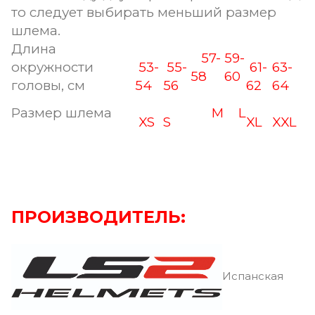
то следует выбирать меньший размер
шлема.
Длина
57-
59-
окружности
53-
55-
61-
63-
58
60
головы, см
54
56
62
64
Размер шлема
M
L
XS
S
XL
XXL
ПРОИЗВОДИТЕЛЬ:
Испанская