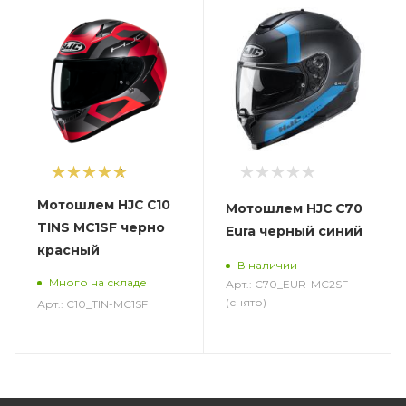
1
Мотошлем HJC C10
Мотошлем HJC C70
TINS MC1SF черно
Eura черный синий
красный
В наличии
Много на складе
Арт.: C70_EUR-MC2SF
(снято)
Арт.: C10_TIN-MC1SF