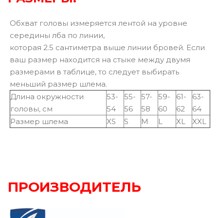
Обхват головы измеряется лентой на уровне
середины лба по линии,
которая 2.5 сантиметра выше линии бровей. Если
ваш размер находится на стыке между двумя
размерами в таблице, то следует выбирать
меньший размер шлема.
Длина окружности
53-
55-
57-
59-
61-
63-
головы, см
54
56
58
60
62
64
Размер шлема
XS
S
M
L
XL
XXL
ПРОИЗВОДИТЕЛЬ