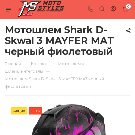
0
Мотошлем Shark D-
Skwal 3 MAYFER MAT
черный фиолетовый
—
—
—
Главная
Каталог
Мотошлемы
—
Шлемы интегралы
Мотошлем Shark D-Skwal 3 MAYFER MAT черный
фиолетовый
Акция
-20%