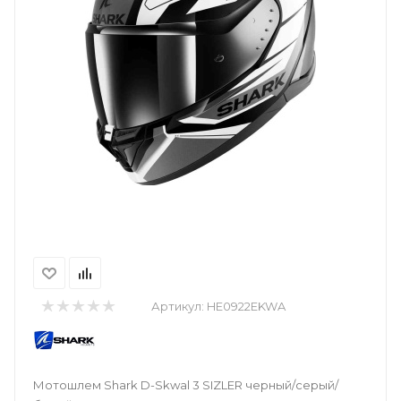
Артикул:
HE0922EKWA
Мотошлем Shark D-Skwal 3 SIZLER черный/серый/