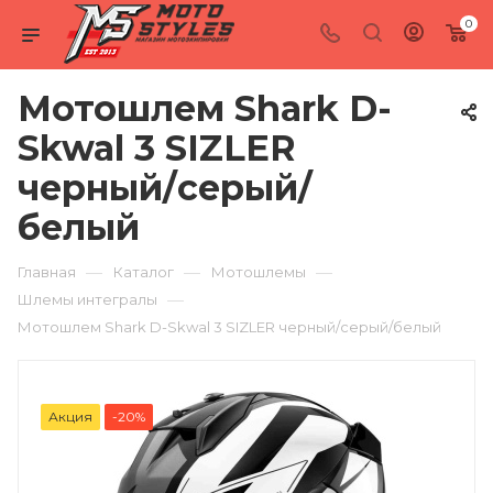
0
Мотошлем Shark D-
Skwal 3 SIZLER
черный/серый/
белый
—
—
—
Главная
Каталог
Мотошлемы
—
Шлемы интегралы
Мотошлем Shark D-Skwal 3 SIZLER черный/серый/белый
Акция
-20%