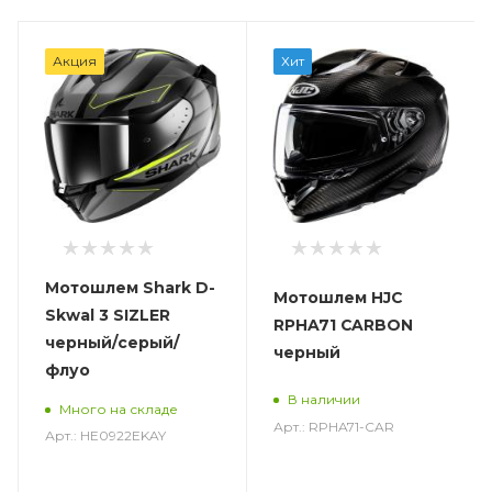
Акция
Хит
Мотошлем Shark D-
Мотошлем HJC
Skwal 3 SIZLER
RPHA71 CARBON
черный/серый/
черный
флуо
В наличии
Много на складе
Арт.: RPHA71-CAR
Арт.: HE0922EKAY