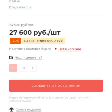
белый
Подробности
34 500
руб.
/шт
27 600
руб.
/шт
-20%
Вы экономите 6 900 руб.
Наличие в Екатеринбурге
Нет в наличии
Нашли дешевле?
S
M
L
СООБЩИТЬ О ПОСТУПЛЕНИИ
Наши менеджеры обязательно свяжутся с вами и уточнят
условия заказа
Хочу в подарок