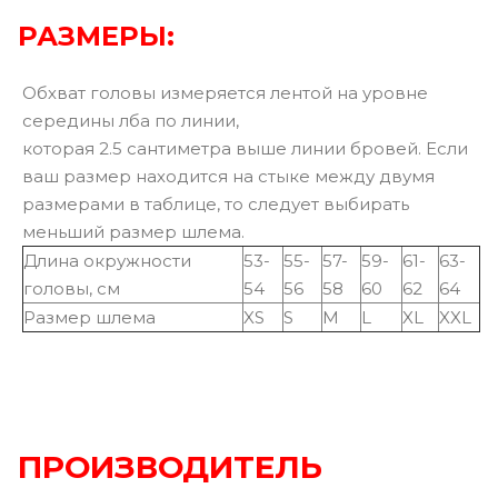
РАЗМЕРЫ:
Обхват головы измеряется лентой на уровне
середины лба по линии,
которая 2.5 сантиметра выше линии бровей. Если
ваш размер находится на стыке между двумя
размерами в таблице, то следует выбирать
меньший размер шлема.
Длина окружности
53-
55-
57-
59-
61-
63-
головы, см
54
56
58
60
62
64
Размер шлема
XS
S
M
L
XL
XXL
ПРОИЗВОДИТЕЛЬ