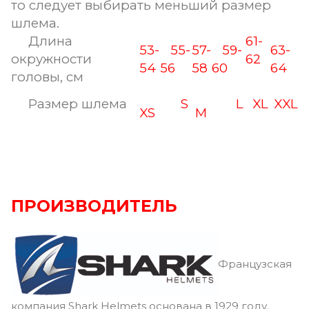
то следует выбирать меньший размер
шлема.
Длина
61-
53-
55-
57-
59-
63-
окружности
62
54
56
58
60
64
головы, см
Размер шлема
S
L
XL
XXL
XS
M
ПРОИЗВОДИТЕЛЬ
Французская
компания Shark Helmets основана в 1929 году.