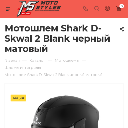
0
Мотошлем Shark D-
Skwal 2 Blank черный
матовый
—
—
—
Главная
Каталог
Мотошлемы
—
Шлемы интегралы
Мотошлем Shark D-Skwal 2 Blank черный матовый
Акция