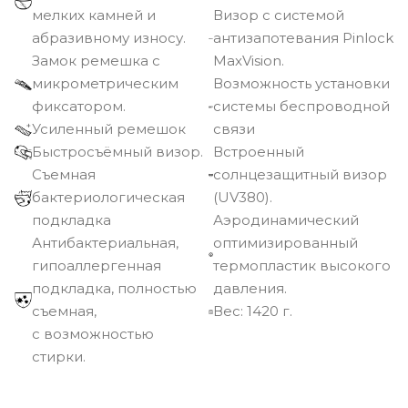
мелких камней и
Визор с системой
абразивному износу.
антизапотевания Pinlock
Замок ремешка с
MaxVision.
микрометрическим
Возможность установки
фиксатором.
системы беспроводной
Усиленный ремешок
связи
Быстросъёмный визор.
Встроенный
Съемная
солнцезащитный визор
бактериологическая
(UV380).
подкладка
Аэродинамический
Антибактериальная,
оптимизированный
гипоаллергенная
термопластик высокого
подкладка, полностью
давления.
съемная,
Вec: 1420 г.
с возможностью
стирки.