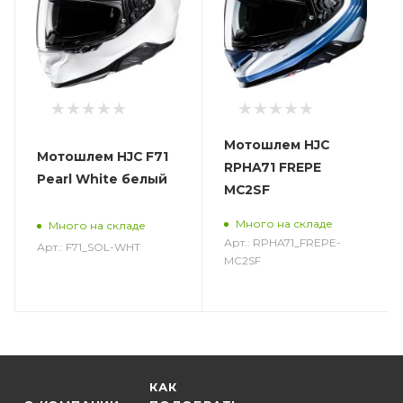
Мотошлем HJC
Мотошлем HJC F71
RPHA71 FREPE
Pearl White белый
MC2SF
Много на складе
Много на складе
Арт.: RPHA71_FREPE-
Арт.: F71_SOL-WHT
MC2SF
КАК