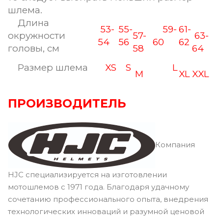
шлема.
Длина
53-
55-
59-
61-
окружности
57-
63-
54
56
60
62
головы, см
58
64
Размер шлема
XS
S
L
M
XL
XXL
ПРОИЗВОДИТЕЛЬ
Компания
HJC специализируется на изготовлении
мотошлемов с 1971 года. Благодаря удачному
сочетанию профессионального опыта, внедрения
технологических инноваций и разумной ценовой