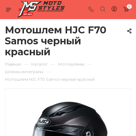
0
Мотошлем HJC F70
Samos черный
красный
—
—
—
Главная
Каталог
Мотошлемы
—
Шлемы интегралы
Мотошлем HJC F70 Samos черный красный