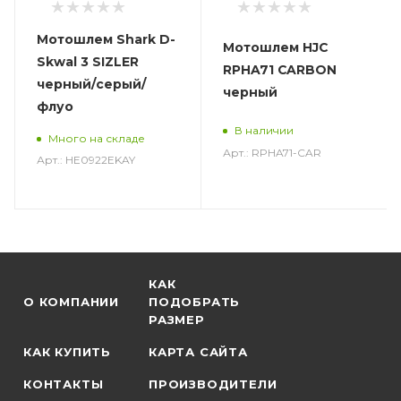
Мотошлем Shark D-
Мотошлем HJC
Skwal 3 SIZLER
RPHA71 CARBON
черный/серый/
черный
флуо
В наличии
Много на складе
Арт.: RPHA71-CAR
Арт.: HE0922EKAY
КАК
О КОМПАНИИ
ПОДОБРАТЬ
РАЗМЕР
КАК КУПИТЬ
КАРТА САЙТА
КОНТАКТЫ
ПРОИЗВОДИТЕЛИ