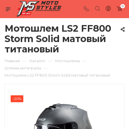
0
Мотошлем LS2 FF800
Storm Solid матовый
титановый
—
—
—
Главная
Каталог
Мотошлемы
—
Шлемы интегралы
Мотошлем LS2 FF800 Storm Solid матовый титановый
-20%