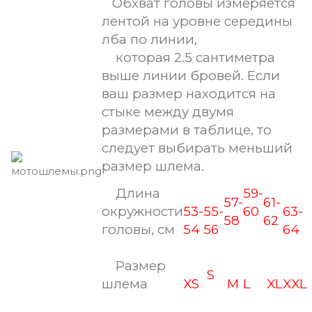
Обхват головы измеряется
лентой на уровне середины
лба по линии,
которая 2.5 сантиметра
выше линии бровей. Если
ваш размер находится на
стыке между двумя
размерами в таблице, то
следует выбирать меньший
размер шлема.
Длина
59-
57-
61-
окружности
53-
55-
60
63-
58
62
головы, см
54
56
64
Размер
S
шлема
XS
M
L
XL
XX
L