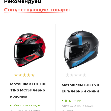
Рекомендуем
Сопутствующие товары
1
Мотошлем HJC C10
Мотошлем HJC C70
TINS MC1SF черно
Eura черный синий
красный
В наличии
Много на складе
Арт.: C70_EUR-MC2SF
(снято)