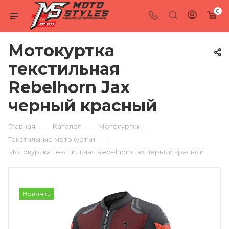
0
Мотокуртка
текстильная
Rebelhorn Jax
черный красный
—
—
—
Главная
Каталог
Мотокуртки
—
Текстильные мотокуртки
Мотокуртка текстильная Rebelhorn Jax черный красный
Новинка