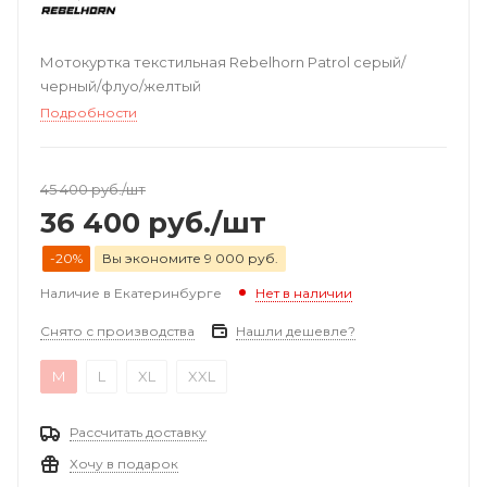
Мотокуртка текстильная Rebelhorn Patrol серый/
черный/флуо/желтый
Подробности
45 400
руб.
/шт
36 400
руб.
/шт
-20%
Вы экономите 9 000 руб.
Наличие в Екатеринбурге
Нет в наличии
Снято с производства
Нашли дешевле?
M
L
XL
XXL
Рассчитать доставку
Хочу в подарок