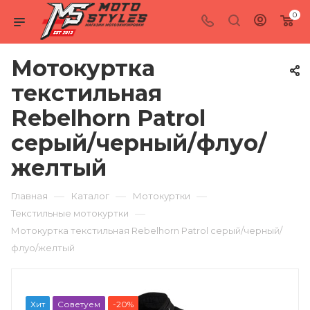
0
Мотокуртка
текстильная
Rebelhorn Patrol
серый/черный/флуо/
желтый
—
—
—
Главная
Каталог
Мотокуртки
—
Текстильные мотокуртки
Мотокуртка текстильная Rebelhorn Patrol серый/черный/
флуо/желтый
Хит
Советуем
-20%