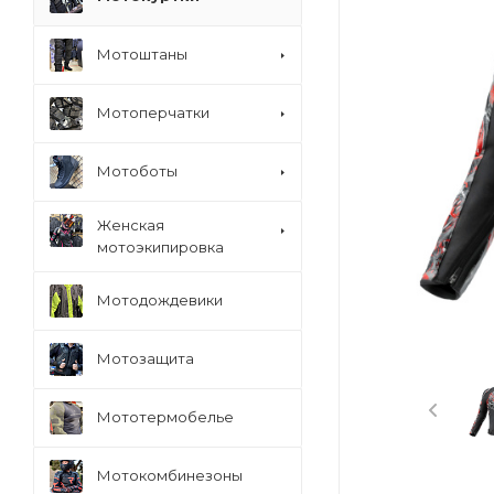
Мотоштаны
Мотоперчатки
Мотоботы
Женская
мотоэкипировка
Мотодождевики
Мотозащита
Мототермобелье
Мотокомбинезоны