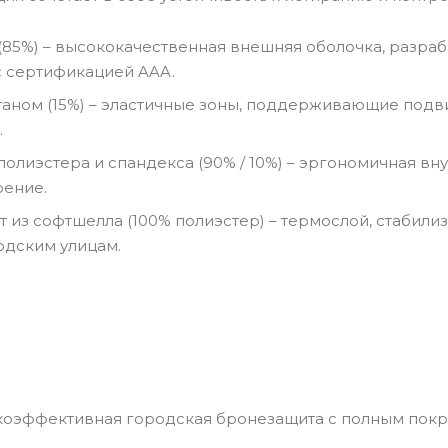
(85%) – высококачественная внешняя оболочка, разраб
с сертификацией AAA.
таном (15%) – эластичные зоны, поддерживающие подв
.
полиэстера и спандекса (90% / 10%) – эргономичная вн
рение.
 из софтшелла (100% полиэстер) – термослой, стабили
одским улицам.
коэффективная городская бронезащита с полным покр