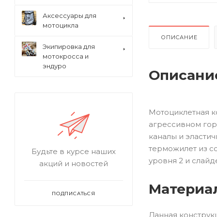
Аксессуары для
мотоцикла
ОПИСАНИЕ
Экипировка для
мотокросса и
эндуро
Описани
Мотоциклетная ко
агрессивном гор
каналы и эласти
терможилет из с
Будьте в курсе наших
уровня 2 и слай
акций и новостей
Материа
ПОДПИСАТЬСЯ
Данная конструкц