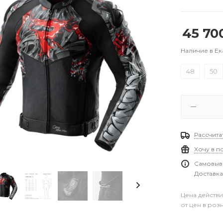
45 70
Наличие в Е
48
50
Рассчита
Хочу в п
Самовыво
Доставка
Цена действи
от цен в роз