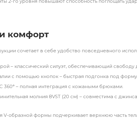
ты 2-го уровня повышают способность поглощать удар
 и комфорт
рукции сочетает в себе удобство повседневного испол
рой – классический силуэт, обеспечивающий свободу
алии с помощью кнопок – быстрая подгонка под форму 
C 360° – полная интеграция с кожаными брюками.
инительная молния 8VST (20 см) – совместима с джинса
я V-образной формы подчеркивает верхнюю часть тела