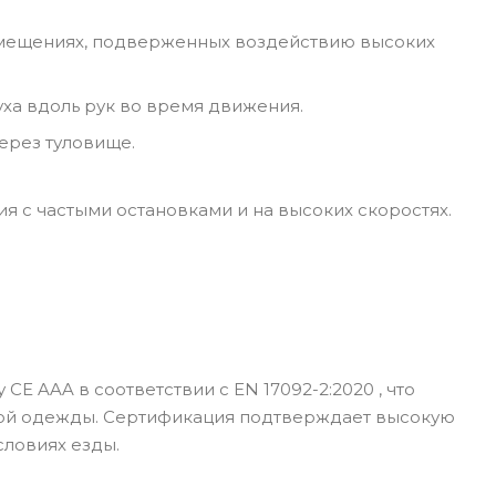
омещениях, подверженных воздействию высоких
ха вдоль рук во время движения.
ерез туловище.
 с частыми остановками и на высоких скоростях.
E AAA в соответствии с EN 17092-2:2020 , что
ой одежды. Сертификация подтверждает высокую
словиях езды.