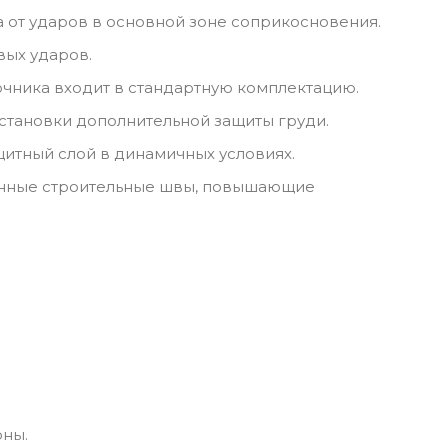
 от ударов в основной зоне соприкосновения.
вых ударов.
очника входит в стандартную комплектацию.
установки дополнительной защиты груди.
итный слой в динамичных условиях.
иленные строительные швы, повышающие
.
оны.