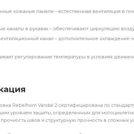
ные кожаные панели – естественная вентиляция в п
е каналы в рукавах – обеспечивают циркуляцию возду
ентиляционный канал – дополнительное охлаждение ч
ивает регулирование температуры в условиях движения
кация
вка Rebelhorn Vandal 2 сертифицирована по стандарту C
шим уровнем защиты, определенным для мотоциклетн
 прочность швов и структурную прочность в сложных у