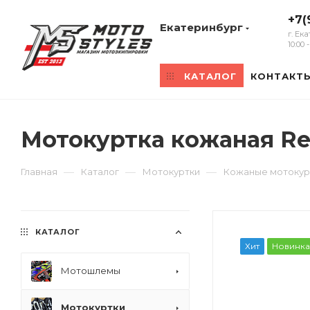
+7(
Екатеринбург
г. Ек
10:00
КАТАЛОГ
КОНТАКТ
Мотокуртка кожаная Reb
—
—
—
Главная
Каталог
Мотокуртки
Кожаные мотокур
КАТАЛОГ
Хит
Новинка
Мотошлемы
Мотокуртки