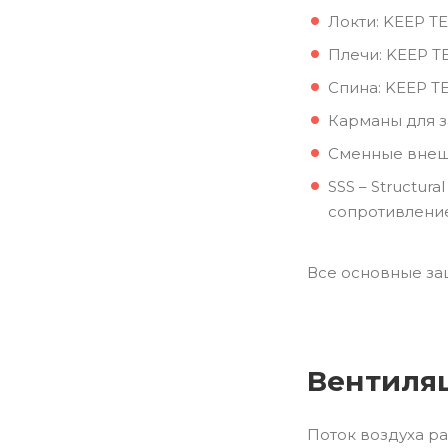
Локти: KEEP T
Плечи: KEEP T
Спина: KEEP T
Карманы для з
Сменные внешн
SSS – Structu
сопротивление
Все основные за
Вентиля
Поток воздуха р