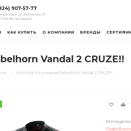
924) 907-57-77
атеринбург, ул. Восточная, 51
 - 21:00 без выходных
Ы
КАК КУПИТЬ
О КОМПАНИИ
БРЕНДЫ
СЕРТИФИ
elhorn Vandal 2 CRUZE!!
—
тки
Мотокуртка кожаная Rebelhorn Vandal 2 CRUZE!!
Мотокуртка 
Подробност