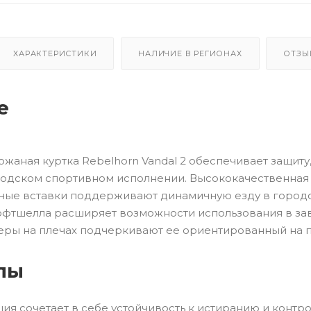
ХАРАКТЕРИСТИКИ
НАЛИЧИЕ В РЕГИОНАХ
ОТЗЫ
е
жаная куртка Rebelhorn Vandal 2 обеспечивает защиту
одском спортивном исполнении. Высококачественная
чные вставки поддерживают динамичную езду в городс
офтшелла расширяет возможности использования в зав
деры на плечах подчеркивают ее ориентированный на 
лы
ия сочетает в себе устойчивость к истиранию и контр