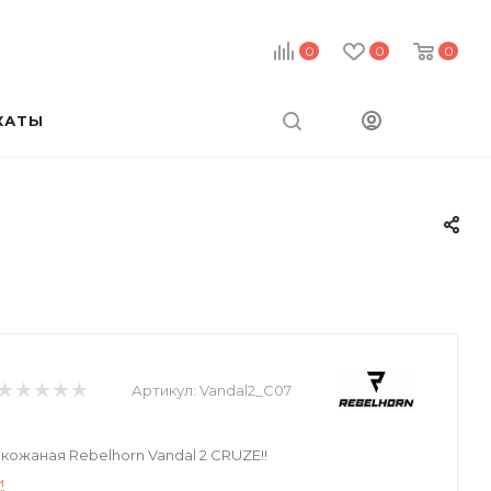
0
0
0
КАТЫ
Артикул:
Vandal2_C07
кожаная Rebelhorn Vandal 2 CRUZE!!
и