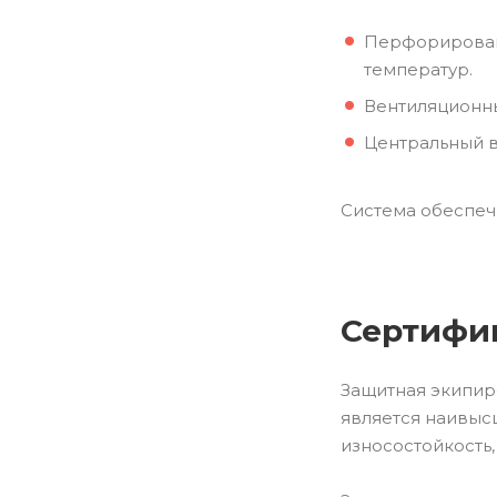
Перфорирован
температур.
Вентиляционны
Центральный в
Система обеспеч
Сертифи
Защитная экипиро
является наивыс
износостойкость,