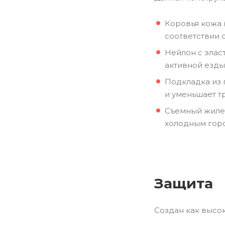
Коровья кожа 
соответствии 
Нейлон с элас
активной езды
Подкладка из 
и уменьшает т
Съемный жилет
холодным гор
Защита
Создан как высо