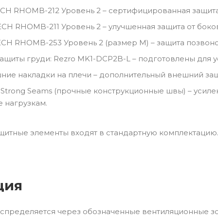
ECH RHOMB-212 Уровень 2 – сертифицированная защита
ECH RHOMB-211 Уровень 2 – улучшенная защита от боко
ECH RHOMB-253 Уровень 2 (размер M) – защита позвон
ащиты груди: Rezro MK1-DCP2B-L – подготовлены для 
ие накладки на плечи – дополнительный внешний защ
ral Strong Seams (прочные конструкционные швы) – ус
 нагрузкам.
щитные элементы входят в стандартную комплектацию
ция
аспределяется через обозначенные вентиляционные з