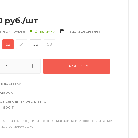
0
руб.
/шт
катеринбурге
Нашли дешевле?
В наличии
52
54
56
58
В КОРЗИНУ
ть доставку
одарок
з сегодня - бесплатно
 - 500 ₽
тельна только для интернет-магазина и может отличаться
ничных магазинах