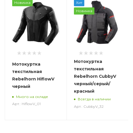
Новинка
Хит
Новинка
Мотокуртка
Мотокуртка
текстильная
текстильная
Rebelhorn CubbyV
Rebelhorn HiflowV
черный/серый/
черный
красный
Много на складе
Всегда в наличии
Арт.: HiflowV_01
Арт.: CubbyV_32