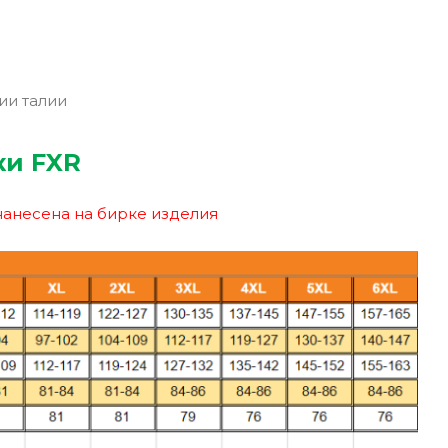
ии талии
ки FXR
нанесена на бирке изделия