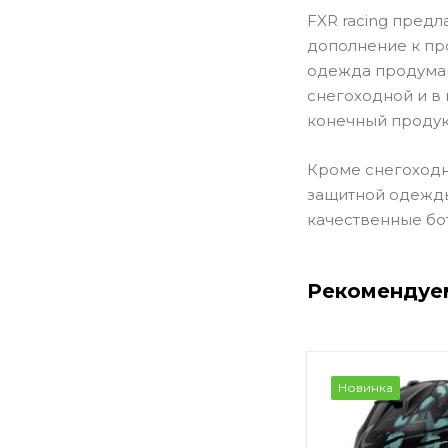
FXR racing предл
дополнение к пр
одежда продуман
снегоходной и в
конечный продук
Кроме снегоходн
защитной одежды 
качественные бот
Рекомендуе
Новинка