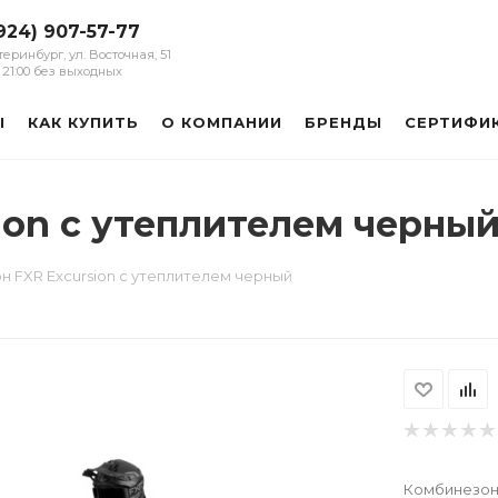
924) 907-57-77
атеринбург, ул. Восточная, 51
 - 21:00 без выходных
Ы
КАК КУПИТЬ
О КОМПАНИИ
БРЕНДЫ
СЕРТИФИ
ion с утеплителем черны
 FXR Excursion с утеплителем черный
Комбинезон 