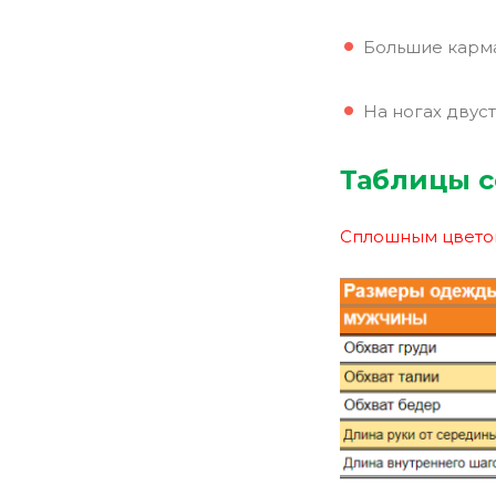
Большие карма
На ногах двус
Таблицы с
Сплошным цветом