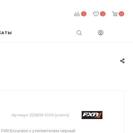
0
0
0
КАТЫ
й
Артикул:
222839-1000 (снято)
FXR Excursion с утеплителем черный