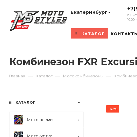
+7(
Екатеринбург
г. Ек
10:00
КАТАЛОГ
КОНТАКТ
Комбинезон FXR Excurs
—
—
—
Главная
Каталог
Мотокомбинезоны
Комбинезон
КАТАЛОГ
-43%
Мотошлемы
Мотокуртки