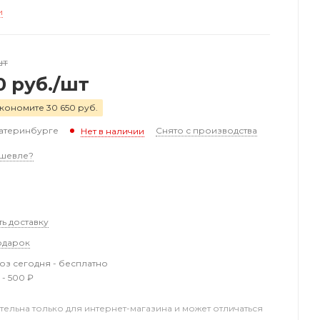
и
шт
0
руб.
/шт
кономите 30 650 руб.
катеринбурге
Снято с производства
Нет в наличии
шевле?
ть доставку
одарок
з сегодня - бесплатно
 - 500 ₽
тельна только для интернет-магазина и может отличаться