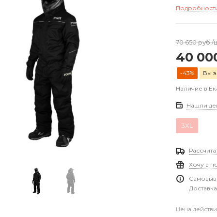
Подробност
70 650
руб.
/
40 00
-43%
Вы э
Наличие в Е
Нашли де
3XL
Рассчита
Хочу в п
Самовыво
Доставка
Цена действи