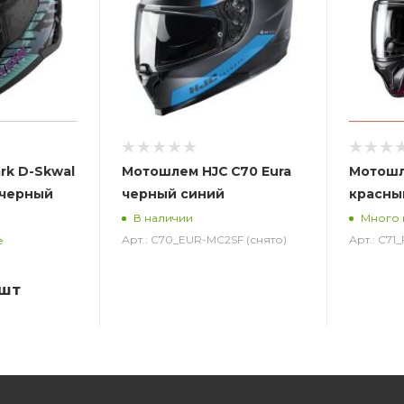
rk D-Skwal
Мотошлем HJC C70 Eura
Мотошл
 черный
черный синий
красны
В наличии
Много 
Арт.: C70_EUR-MC2SF (снято)
Арт.: C71
е
/шт