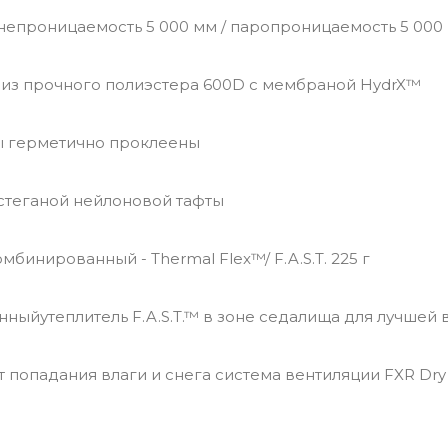
непроницаемость 5 000 мм / паропроницаемость 5 000 
из прочного полиэстера 600D с мембраной HydrX™
 герметично проклеены
стеганой нейлоновой тафты
омбинированный - Thermal Flex™/ F.A.S.T. 225 г
ыйутеплитель F.A.S.T.™ в зоне седалища для лучшей
 попадания влаги и снега система вентиляции FXR Dry