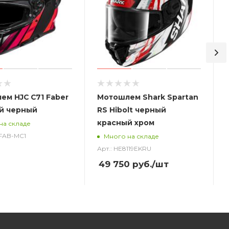
ем HJC C71 Faber
Мотошлем Shark Spartan
й черный
RS Hibolt черный
красный хром
на складе
_FAB-MC1
Много на складе
Арт.: HE8119EKRU
49 750
руб.
/шт