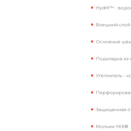
HydrX™ - водо
Внешний слой 
Основные швы
Подкладка из 
Утеплитель - к
Перфорированн
Защищенная от
Молнии YKK®