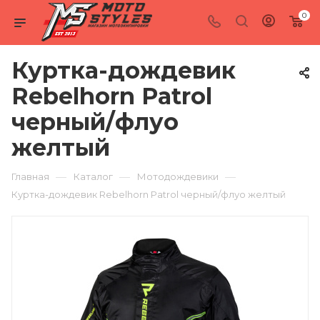
0
Куртка-дождевик
Rebelhorn Patrol
черный/флуо
желтый
—
—
—
Главная
Каталог
Мотодождевики
Куртка-дождевик Rebelhorn Patrol черный/флуо желтый