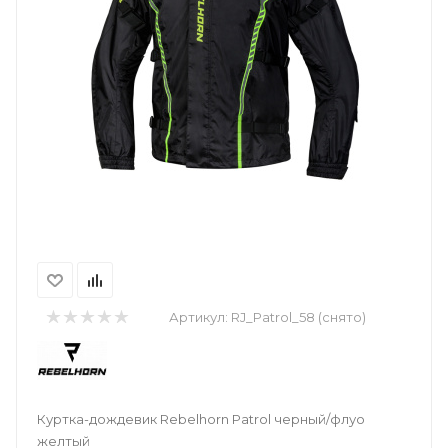
Артикул:
RJ_Patrol_58 (снято)
Куртка-дождевик Rebelhorn Patrol черный/флуо
желтый