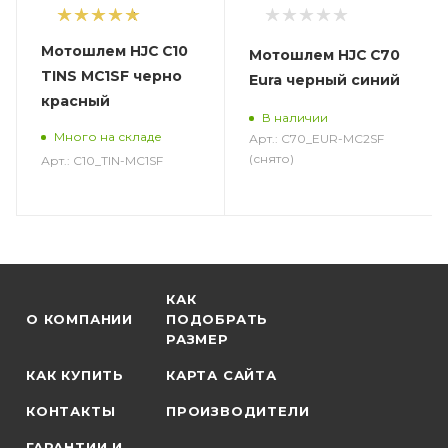
1
Мотошлем HJC C10
Мотошлем HJC C70
TINS MC1SF черно
Eura черный синий
красный
В наличии
Много на складе
Арт.: C70_EUR-MC2SF
(снято)
Арт.: C10_TIN-MC1SF
КАК
О КОМПАНИИ
ПОДОБРАТЬ
РАЗМЕР
КАК КУПИТЬ
КАРТА САЙТА
КОНТАКТЫ
ПРОИЗВОДИТЕЛИ
ГАРАНТИИ И