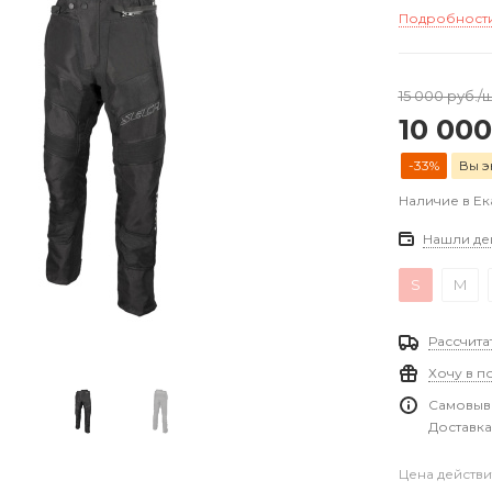
Подробност
15 000
руб.
/
10 000
-33%
Вы э
Наличие в Е
Нашли де
S
M
Рассчита
Хочу в п
Самовыво
Доставка
Цена действи