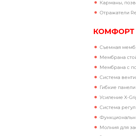
Карманы, позв
Отражатели Re
КОМФОРТ
Съемная мембр
Мембрана стой
Мембрана с по
Система вентил
Гибкие панели
Усиление X-Gr
Система регул
Функциональн
Молния для за