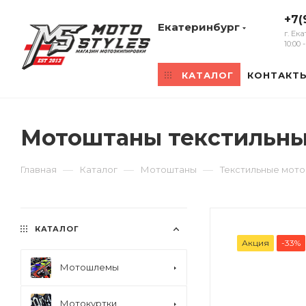
+7(
Екатеринбург
г. Ек
10:00
КАТАЛОГ
КОНТАКТ
Мотоштаны текстильные
—
—
—
Главная
Каталог
Мотоштаны
Текстильные мот
КАТАЛОГ
Акция
-33%
Мотошлемы
Мотокуртки