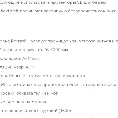
оляющие использовать протекторы CE для бедер
flexLite® повышают пассивную безопасность гонщика
ана Reissa® - воздухопроницаемая, ветрозащитная и
кая к водяному столбу 5000 мм
дкладкой AirMEsh
яции RespirAir +
 для большего комфорта при вождении
ip® на ягодицах для предотвращения натирания и ско
ировки обхвата талии и ног
ые внешние карманы
стегивания брюк с курткой (360o)