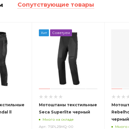
Сопутствующие товары
м
Хит
Советуем
кстильные
Мотоштаны текстильные
Мотошт
dal ll
Seca Superlite черный
Rebelh
черный
Много на складе
Арт.: 7SPL25MQ-00
Много 