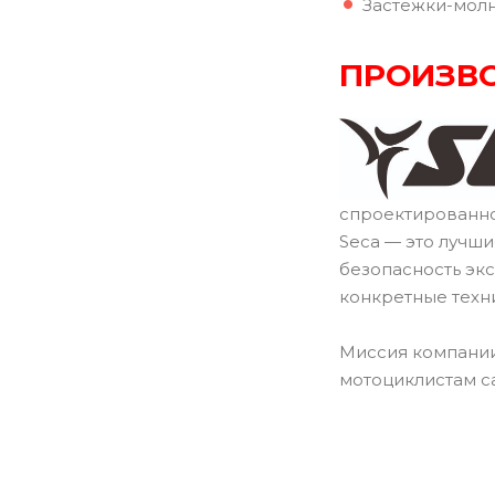
Застежки-молн
ПРОИЗВО
спроектированно
Seca — это лучш
безопасность эк
конкретные техн
Миссия компании
мотоциклистам с