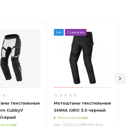
Хит
Советуем
аны текстильные
Мотоштаны текстильные
orn CubbyV
SHIMA GIRO 3.0 черный
/серый
Много на складе
Арт.: GIRO 3.0 MEN PNT BLK
на складе