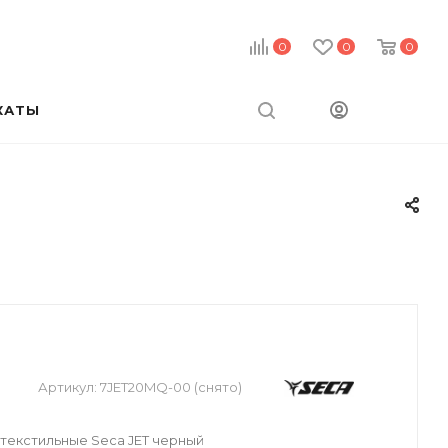
0
0
0
КАТЫ
Артикул:
7JET20MQ-00 (снято)
текстильные Seca JET черный