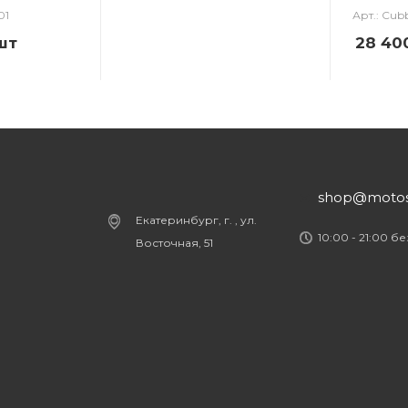
01
Арт.: Cub
шт
28 40
shop@motost
Екатеринбург, г. , ул.
10:00 - 21:00 б
Восточная, 51