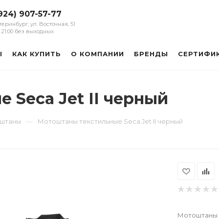
924) 907-57-77
атеринбург, ул. Восточная, 51
 - 21:00 без выходных
Ы
КАК КУПИТЬ
О КОМПАНИИ
БРЕНДЫ
СЕРТИФИ
 Seca Jet II черный
—
оштаны
Мотоштаны текстильные Seca Jet II черный
Мотоштаны 