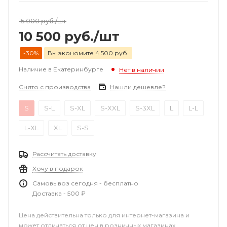
15 000
руб.
/шт
10 500
руб.
/шт
-30%
Вы экономите 4 500 руб.
Наличие в Екатеринбурге
Нет в наличии
Снято с производства
Нашли дешевле?
S
S-L
S-XL
S-XXL
S-3XL
L
L-L
L-XL
XL
S-S
Рассчитать доставку
Хочу в подарок
Самовывоз сегодня - бесплатно
Доставка - 500 ₽
Цена действительна только для интернет-магазина и
может отличаться от цен в розничных магазинах