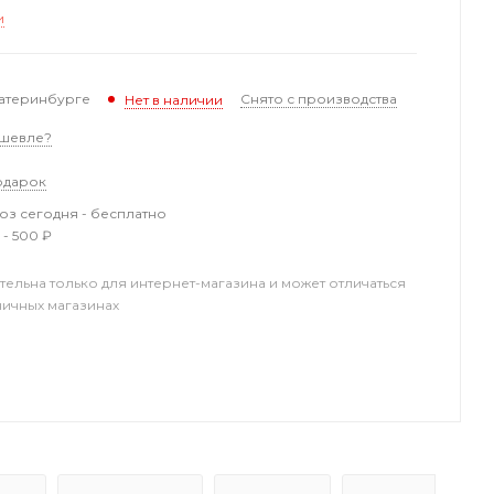
и
катеринбурге
Снято с производства
Нет в наличии
шевле?
одарок
з сегодня - бесплатно
 - 500 ₽
тельна только для интернет-магазина и может отличаться
ничных магазинах