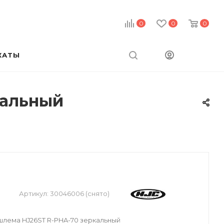
0
0
0
КАТЫ
кальный
Артикул:
30046006 (снято)
лема HJ26ST R-PHA-70 зеркальный