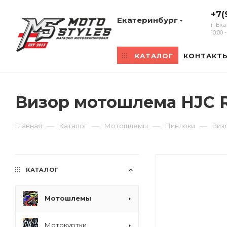
+7(
Екатеринбург
г. Ек
10:00
КАТАЛОГ
КОНТАКТ
Визор мотошлема HJC R
—
—
—
—
Главная
Каталог
Мотошлемы
Пинлоки
Виз
КАТАЛОГ
Мотошлемы
Мотокуртки