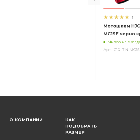
1
Мотошлем HJC 
MC1SF черно 
Много на склад
Арт.: C10_TIN-MC1S
О КОМПАНИИ
КАК
ПОДОБРАТЬ
РАЗМЕР