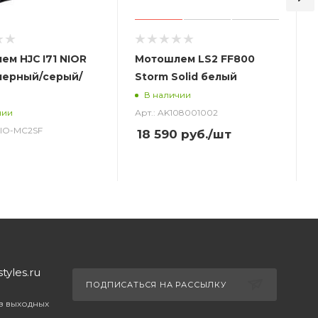
м HJC I71 NIOR
Мотошлем LS2 FF800
черный/серый/
Storm Solid белый
В наличии
Арт.: AK108001002
чии
_NIO-MC2SF
18 590
руб.
/шт
yles.ru
ПОДПИСАТЬСЯ НА РАССЫЛКУ
ез выходных