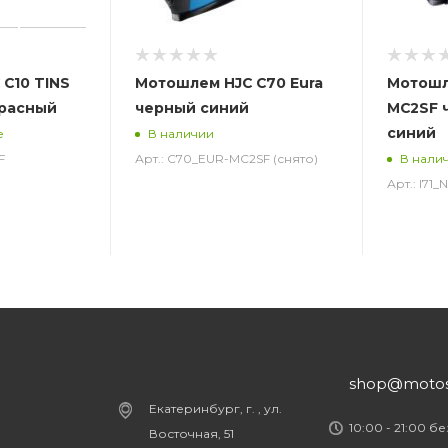
C10 TINS
Мотошлем HJC C70 Eura
Мотошле
красный
черный синий
MC2SF 
синий
е
В наличии
F
Арт.: C70_EUR-MC2SF (снято)
В нали
Арт.: I71
shop@motost
Екатеринбург, г. , ул.
10:00 - 21:00 б
Восточная, 51