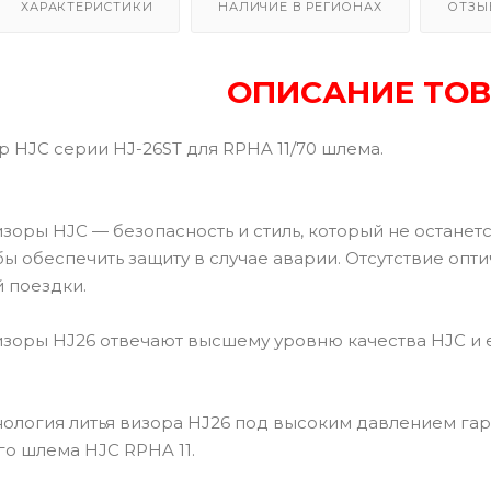
ХАРАКТЕРИСТИКИ
НАЛИЧИЕ В РЕГИОНАХ
ОТЗЫ
ОПИСАНИЕ ТОВ
 HJC серии HJ-26ST для RPHA 11/70 шлема.
зоры HJC — безопасность и стиль, который не останет
бы обеспечить защиту в случае аварии. Отсутствие оп
 поездки.
зоры HJ26 отвечают высшему уровню качества HJC и е
нология литья визора HJ26 под высоким давлением га
го шлема HJC RPHA 11.