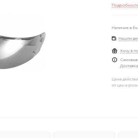
Подробност
Наличие в Е
Нашли де
Хочу в п
Самовыво
Доставка
Цена действи
от цен в роз