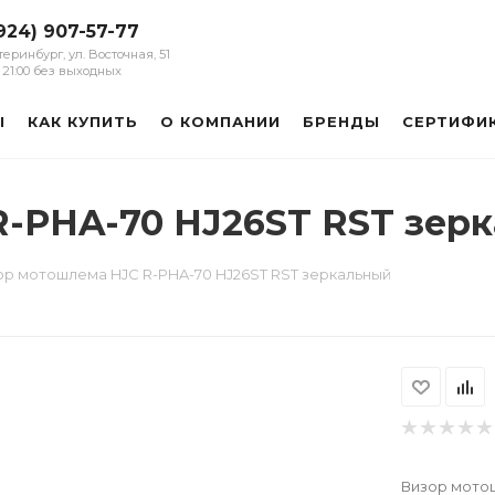
924) 907-57-77
атеринбург, ул. Восточная, 51
 - 21:00 без выходных
Ы
КАК КУПИТЬ
О КОМПАНИИ
БРЕНДЫ
СЕРТИФИ
-PHA-70 HJ26ST RST зер
ор мотошлема HJC R-PHA-70 HJ26ST RST зеркальный
Визор мотош