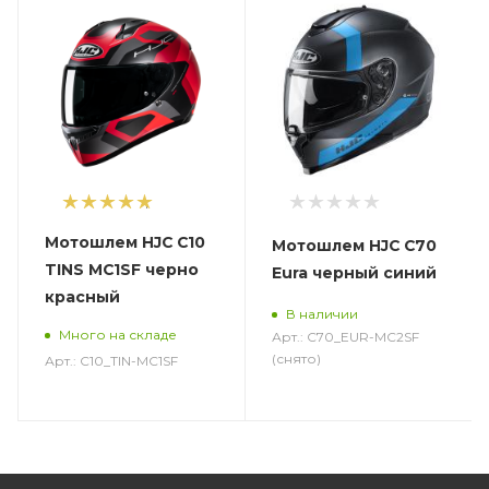
1
Мотошлем HJC C10
Мотошлем HJC C70
TINS MC1SF черно
Eura черный синий
красный
В наличии
Много на складе
Арт.: C70_EUR-MC2SF
(снято)
Арт.: C10_TIN-MC1SF