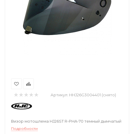
Артикул:
HHJ26G3004401 (снято)
Визор мотошлема HJ26ST R-PHA-70 темный дымчатый
Подробности