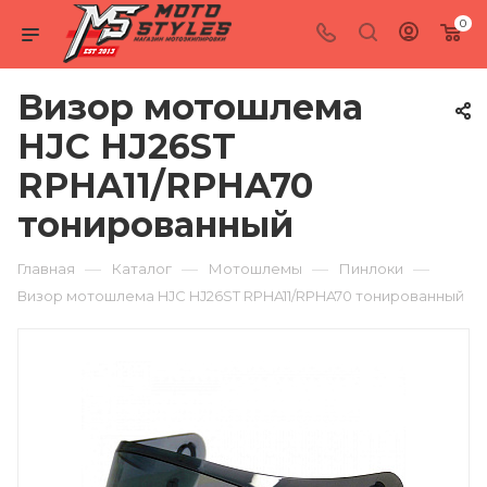
0
Визор мотошлема
HJC HJ26ST
RPHA11/RPHA70
тонированный
—
—
—
—
Главная
Каталог
Мотошлемы
Пинлоки
Визор мотошлема HJC HJ26ST RPHA11/RPHA70 тонированный