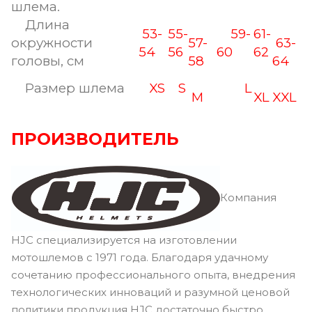
шлема.
Длина
53-
55-
59-
61-
окружности
57-
63-
54
56
60
62
головы, см
58
64
Размер шлема
XS
S
L
M
XL
XXL
ПРОИЗВОДИТЕЛЬ
Компания
HJC специализируется на изготовлении
мотошлемов с 1971 года. Благодаря удачному
сочетанию профессионального опыта, внедрения
технологических инноваций и разумной ценовой
политики продукция HJC достаточно быстро