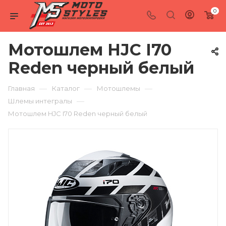
0
Мотошлем HJC I70
Reden черный белый
—
—
—
Главная
Каталог
Мотошлемы
—
Шлемы интегралы
Мотошлем HJC I70 Reden черный белый