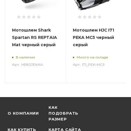
Мотошлем Shark
Мотошлем HJC I71
Spartan RS REPTAIA
PEKA MC5 черный
Mat черный серый
серый
В наличии
Много на складе
Арт.: HE8121EKAA
Арт.: I71_PEK-MC5
КАК
О КОМПАНИИ
ПОДОБРАТЬ
РАЗМЕР
КАК КУПИТЬ
КАРТА САЙТА