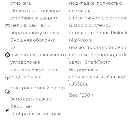
стиркам.
подкладка, полностью
Поверхность визора
съемная,
устойчива к ударам
с возможностью стирки.
мелких камней и
Визор с системой
абразивному износу.
антизапотевания Pinlock
Внешняя оболочка
MaxVision.
из
Возможность установки
высокотехнологичного
системы беспроводной
углеволокна.
связи SharkTooth.
Cистема EasyFit для
Встроенный
езды в очках.
солнцезащитный визор
(UV380).
Быстросъёмный визор.
Вec: 1250 г.
Замок ремешка с
двойным
D-образным кольцом.