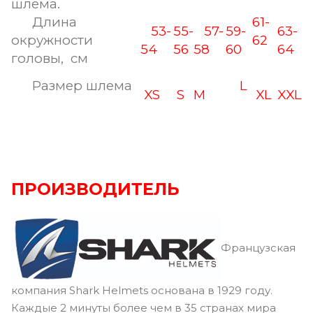
шлема.
Длина
61-
53-
55-
57-
59-
63-
окружности
62
54
56
58
60
64
головы, см
Размер шлема
L
XS
S
M
XL
XXL
ПРОИЗВОДИТЕЛЬ
Французская
компания Shark Helmets основана в 1929 году.
Каждые 2 минуты более чем в 35 странах мира