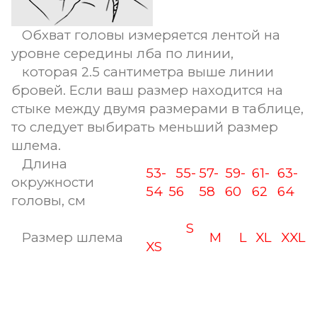
Обхват головы измеряется лентой на
уровне середины лба по линии,
которая 2.5 сантиметра выше линии
бровей. Если ваш размер находится на
стыке между двумя размерами в таблице,
то следует выбирать меньший размер
шлема.
Длина
53-
55-
57-
59-
61-
63-
окружности
54
56
58
60
62
64
головы, см
S
Размер шлема
M
L
XL
XXL
XS