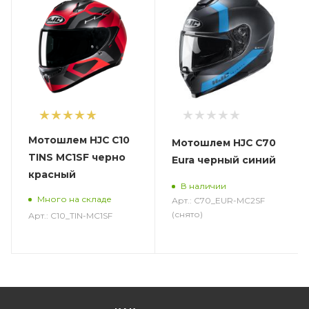
1
Мотошлем HJC C10
Мотошлем HJC C70
TINS MC1SF черно
Eura черный синий
красный
В наличии
Много на складе
Арт.: C70_EUR-MC2SF
(снято)
Арт.: C10_TIN-MC1SF