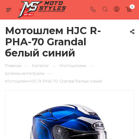
0
Мотошлем HJC R-
PHA-70 Grandal
белый синий
—
—
—
Главная
Каталог
Мотошлемы
—
Шлемы интегралы
Мотошлем HJC R-PHA-70 Grandal белый синий