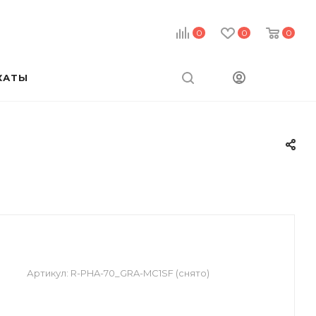
0
0
0
КАТЫ
Артикул:
R-PHA-70_GRA-MC1SF (снято)