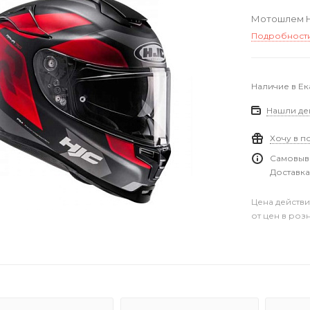
Мотошлем HJ
Подробност
Наличие в Е
Нашли де
Хочу в п
Самовыво
Доставка
Цена действи
от цен в роз