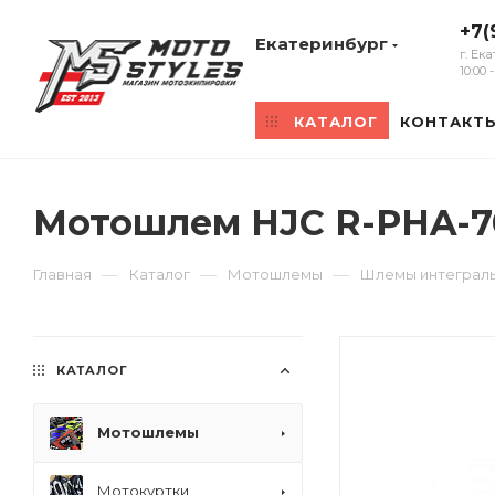
+7(
Екатеринбург
г. Ек
10:00
КАТАЛОГ
КОНТАКТ
Мотошлем HJC R-PHA-70
—
—
—
Главная
Каталог
Мотошлемы
Шлемы интеграл
КАТАЛОГ
Мотошлемы
Мотокуртки