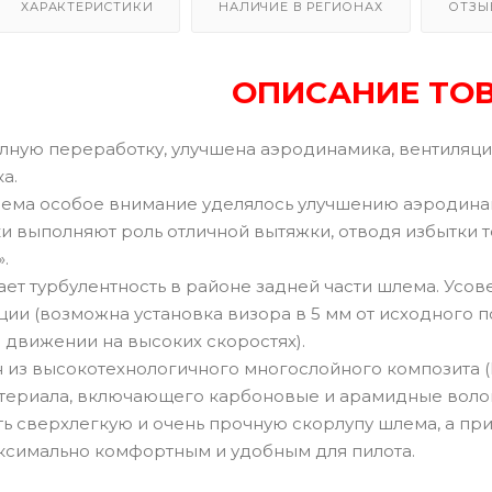
ХАРАКТЕРИСТИКИ
НАЛИЧИЕ В РЕГИОНАХ
ОТЗЫ
ОПИСАНИЕ ТО
ную переработку, улучшена аэродинамика, вентиляция
а.
ема особое внимание уделялось улучшению аэродинами
 выполняют роль отличной вытяжки, отводя избытки т
.
ает турбулентность в районе задней части шлема. Усо
ии (возможна установка визора в 5 мм от исходного п
 движении на высоких скоростях).
 из высокотехнологичного многослойного композита (P
териала, включающего карбоновые и арамидные волокн
ть сверхлегкую и очень прочную скорлупу шлема, а п
ксимально комфортным и удобным для пилота.