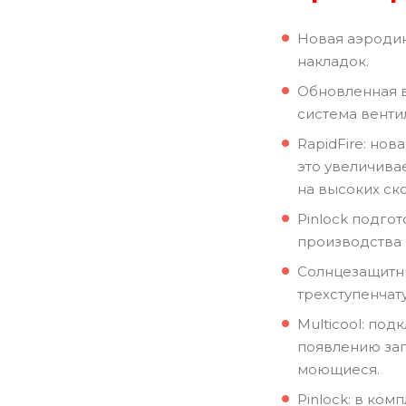
Новая аэроди
накладок.
Обновленная в
система венти
RapidFire: но
это увеличива
на высоких ско
Pinlock подго
производства P
Солнцезащитны
трехступенчат
Multicool: по
появлению зап
моющиеся.
Pinlock: в комп