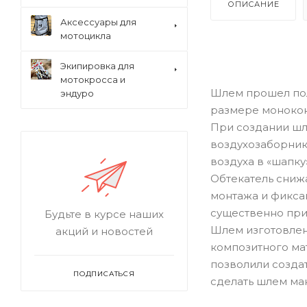
ОПИСАНИЕ
Аксессуары для
мотоцикла
Экипировка для
мотокросса и
Шлем прошел пол
эндуро
размере монокок
При создании шл
воздухозаборники
воздуха в «шапку»
Обтекатель сниж
монтажа и фиксац
существенно при
Будьте в курсе наших
Шлем изготовлен
акций и новостей
композитного ма
позволили созда
ПОДПИСАТЬСЯ
сделать шлем ма