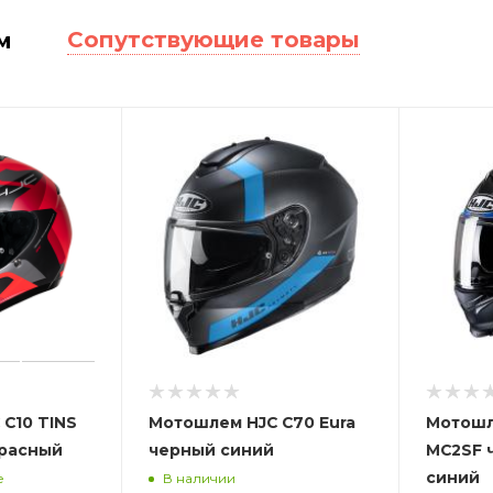
Сопутствующие товары
м
C10 TINS
Мотошлем HJC C70 Eura
Мотошле
красный
черный синий
MC2SF 
синий
е
В наличии