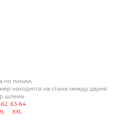
а по линии,
мер находится на стыке между двумя
р шлема.
1-62
63-64
XL
XXL