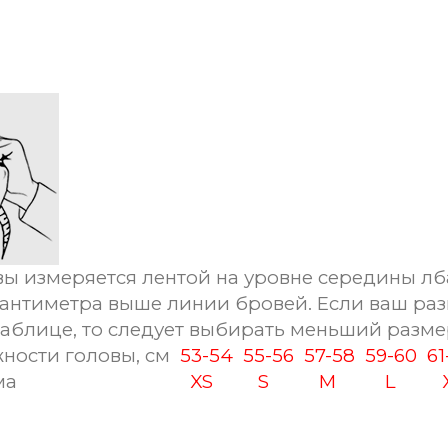
ы измеряется лентой на уровне середины лб
сантиметра выше линии бровей. Если ваш раз
таблице, то следует выбирать меньший разме
ности головы, см
53-54
55-56
57-58
59-60
6
ма
XS
S
M
L