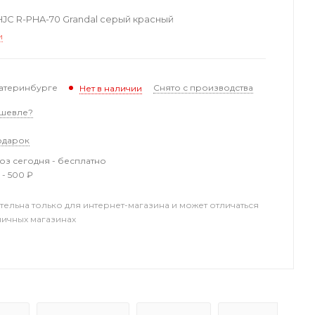
C R-PHA-70 Grandal серый красный
и
катеринбурге
Снято с производства
Нет в наличии
шевле?
одарок
з сегодня - бесплатно
 - 500 ₽
тельна только для интернет-магазина и может отличаться
ничных магазинах