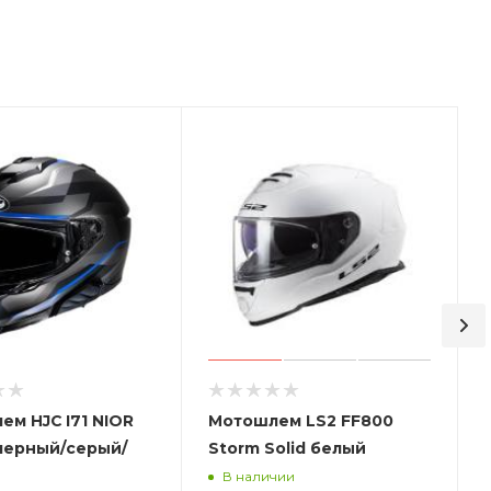
м HJC I71 NIOR
Мотошлем LS2 FF800
черный/серый/
Storm Solid белый
В наличии