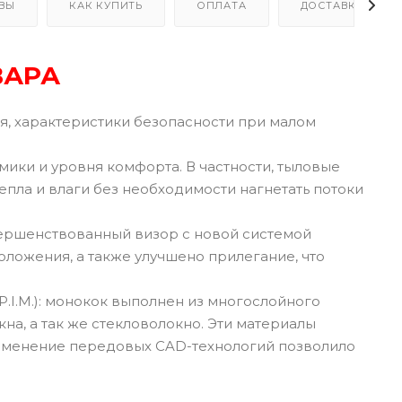
ВЫ
КАК КУПИТЬ
ОПЛАТА
ДОСТАВКА
ВАРА
, характеристики безопасности при малом
ки и уровня комфорта. В частности, тыловые
епла и влаги без необходимости нагнетать потоки
вершенствованный визор с новой системой
оложения, а также улучшено прилегание, что
.I.M.): монокок выполнен из многослойного
а, а так же стекловолокно. Эти материалы
рименение передовых CAD-технологий позволило