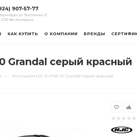
924) 907-57-77
атеринбург, ул. Восточная, 51
 - 21:00 без выходных
Ы
КАК КУПИТЬ
О КОМПАНИИ
БРЕНДЫ
СЕРТИФИ
 Grandal серый красный
—
ы
Мотошлем HJC R-PHA-70 Grandal серый красный