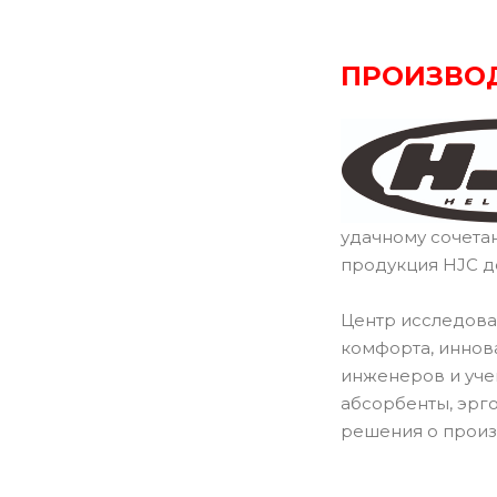
ПРОИЗВО
удачному сочета
продукция HJC д
Центр исследова
комфорта, иннов
инженеров и уче
абсорбенты, эрг
решения о произ