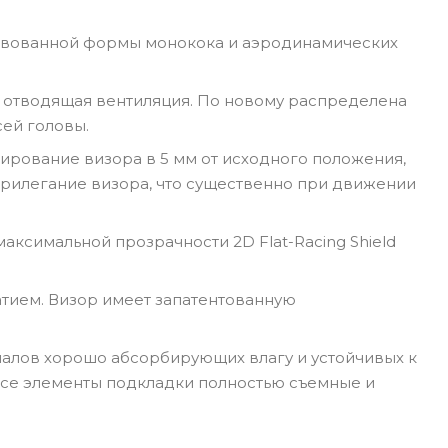
твованной формы монокока и аэродинамических
и отводящая вентиляция. По новому распределена
сей головы.
сирование визора в 5 мм от исходного положения,
прилегание визора, что существенно при движении
аксимальной прозрачности 2D Flat-Racing Shield
тием. Визор имеет запатентованную
иалов хорошо абсорбирующих влагу и устойчивых к
Все элементы подкладки полностью съемные и