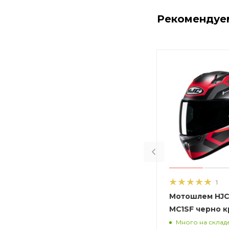
Рекомендуе
1
Мотошлем HJC 
MC1SF черно 
Много на склад