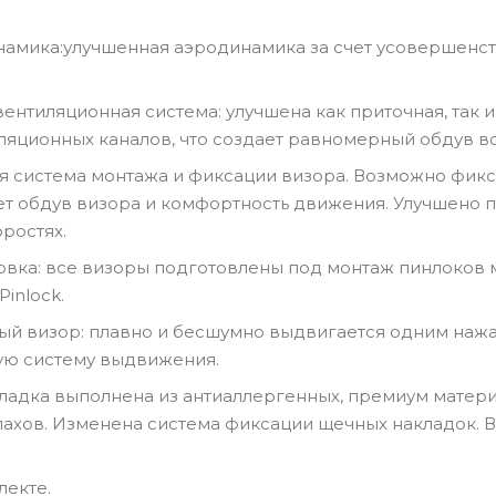
намика:улучшенная аэродинамика за счет усовершенс
ентиляционная система: улучшена как приточная, так 
ляционных каналов, что создает равномерный обдув в
вая система монтажа и фиксации визора. Возможно фик
ет обдув визора и комфортность движения. Улучшено 
ростях.
товка: все визоры подготовлены под монтаж пинлоков м
inlock.
й визор: плавно и бесшумно выдвигается одним нажа
ую систему выдвижения.
дкладка выполнена из антиаллергенных, премиум матер
ахов. Изменена система фиксации щечных накладок. 
лекте.