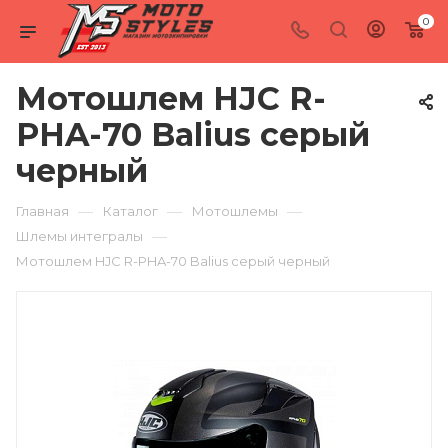
0
Мотошлем HJC R-
PHA-70 Balius серый
черный
—
—
—
Главная
Каталог
Мотошлемы
—
Шлемы интегралы
Мотошлем HJC R-PHA-70 Balius серый черный