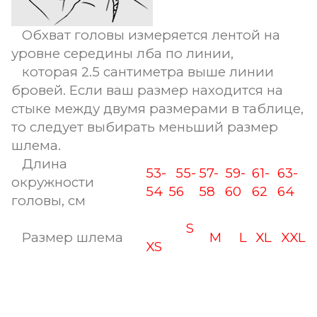
Обхват головы измеряется лентой на
уровне середины лба по линии,
которая 2.5 сантиметра выше линии
бровей. Если ваш размер находится на
стыке между двумя размерами в таблице,
то следует выбирать меньший размер
шлема.
Длина
53-
55-
57-
59-
61-
63-
окружности
54
56
58
60
62
64
головы, см
S
Размер шлема
M
L
XL
XXL
XS