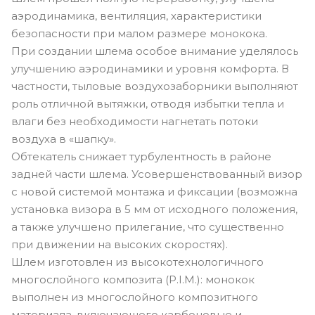
аэродинамика, вентиляция, характеристики
безопасности при малом размере монокока.
При создании шлема особое внимание уделялось
улучшению аэродинамики и уровня комфорта. В
частности, тыловые воздухозаборники выполняют
роль отличной вытяжки, отводя избытки тепла и
влаги без необходимости нагнетать потоки
воздуха в «шапку».
Обтекатель снижает турбулентность в районе
задней части шлема. Усовершенствованный визор
с новой системой монтажа и фиксации (возможна
установка визора в 5 мм от исходного положения,
а также улучшено прилегание, что существенно
при движении на высоких скоростях).
Шлем изготовлен из высокотехнологичного
многослойного композита (P.I.M.): монокок
выполнен из многослойного композитного
материала, включающего карбоновые и