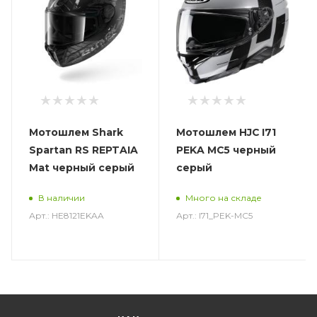
Мотошлем Shark
Мотошлем HJC I71
Spartan RS REPTAIA
PEKA MC5 черный
Mat черный серый
серый
В наличии
Много на складе
Арт.: HE8121EKAA
Арт.: I71_PEK-MC5