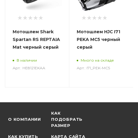
Мотошлем Shark
Мотошлем HJC I71
Spartan RS REPTAIA
PEKA MC5 черный
Mat черный серый
серый
В наличии
Много на складе
Арт.: HE8121EKAA
Арт.: I71_PEK-MC5
КАК
О КОМПАНИИ
ПОДОБРАТЬ
РАЗМЕР
КАК КУПИТЬ
КАРТА САЙТА