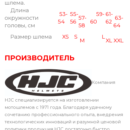
шлема.
Длина
53-
55-
59-
61-
окружности
57-
63-
54
56
60
62
головы, см
58
64
Размер шлема
XS
S
L
M
XL
XXL
ПРОИЗВОДИТЕЛЬ
Компания
HJC специализируется на изготовлении
мотошлемов с 1971 года. Благодаря удачному
сочетанию профессионального опыта, внедрения
технологических инноваций и разумной ценовой
политики продукция HJC достаточно быстро