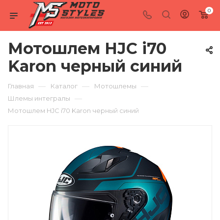
0
Мотошлем HJC i70
Karon черный синий
—
—
—
Главная
Каталог
Мотошлемы
—
Шлемы интегралы
Мотошлем HJC i70 Karon черный синий