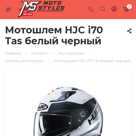
0
Мотошлем HJC i70
Tas белый черный
—
—
—
Главная
Каталог
Мотошлемы
—
Шлемы интегралы
Мотошлем HJC i70 Tas белый черный