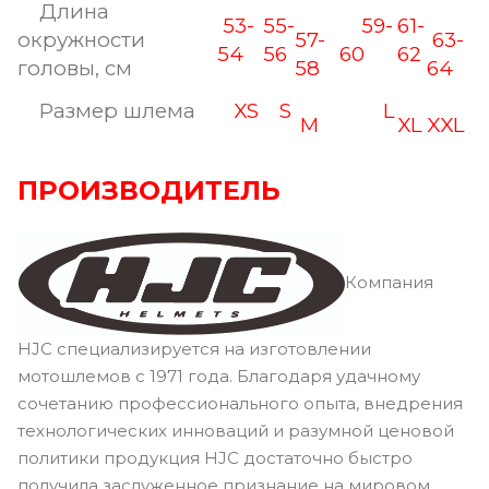
Длина
53-
55-
59-
61-
окружности
57-
63-
54
56
60
62
головы, см
58
64
Размер шлема
XS
S
L
M
XL
XXL
ПРОИЗВОДИТЕЛЬ
Компания
HJC специализируется на изготовлении
мотошлемов с 1971 года. Благодаря удачному
сочетанию профессионального опыта, внедрения
технологических инноваций и разумной ценовой
политики продукция HJC достаточно быстро
получила заслуженное признание на мировом