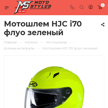
0
Мотошлем HJC i70
флуо зеленый
—
—
—
Главная
Каталог
Мотошлемы
—
Шлемы интегралы
Мотошлем HJC i70 флуо зеленый