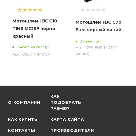
1
Мотошлем HJC C10
Мотошлем HJC C70
TINS MC1SF черно
Eura черный синий
красный
В наличии
Много на складе
Арт.: C70_EUR-MC2SF
(снято)
Арт.: C10_TIN-MC1SF
КАК
О КОМПАНИИ
ПОДОБРАТЬ
РАЗМЕР
КАК КУПИТЬ
КАРТА САЙТА
КОНТАКТЫ
ПРОИЗВОДИТЕЛИ