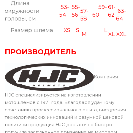
Длина
53-
55-
59-
61-
окружности
57-
63-
54
56
60
62
головы, см
58
64
Размер шлема
XS
S
L
M
XL
XXL
ПРОИЗВОДИТЕЛЬ
Компания
HJC специализируется на изготовлении
мотошлемов с 1971 года. Благодаря удачному
сочетанию профессионального опыта, внедрения
технологических инноваций и разумной ценовой
политики продукция HJC достаточно быстро
получила заслуженное признание на мировом