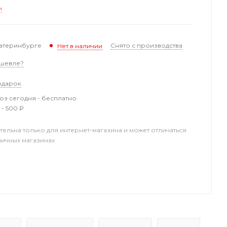
и
катеринбурге
Снято с производства
Нет в наличии
шевле?
одарок
з сегодня - бесплатно
 - 500 ₽
тельна только для интернет-магазина и может отличаться
ничных магазинах