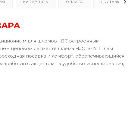
ВЫ
КАК КУПИТЬ
ОПЛАТА
ДОСТАВКА
ВАРА
адиционным для шлемов HJC встроенным
нем ценовом сегменте шлема HJC IS-17. Шлем
евосходная посадка и комфорт, обеспечивающийся
азработан с акцентом на удобство использования,