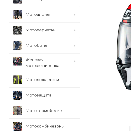
Мотоштаны
Мотоперчатки
Мотоботы
Женская
мотоэкипировка
Мотодождевики
Мотозащита
Мототермобелье
Мотокомбинезоны