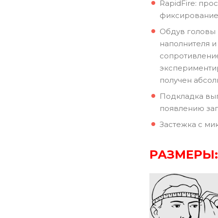
RapidFire: пр
фиксирование 
Обдув головы 
наполнителя 
сопротивление
экспериментир
получен абсол
Подкладка вып
появлению зап
Застежка с ми
РАЗМЕРЫ: