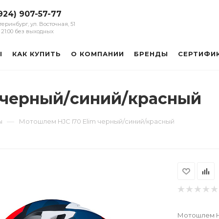
924) 907-57-77
атеринбург, ул. Восточная, 51
 - 21:00 без выходных
Ы
КАК КУПИТЬ
О КОМПАНИИ
БРЕНДЫ
СЕРТИФИ
 черный/синий/красный
—
ы
Мотошлем HJC I70 Elim черный/синий/красный
Мотошлем HJ