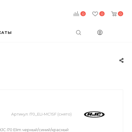
0
0
0
КАТЫ
Артикул:
I70_ELI-MC1SF (снято)
C i70 Elim черный/синий/красный