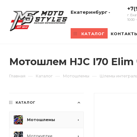
+7(
Екатеринбург
г. Ек
10:00
КАТАЛОГ
КОНТАКТ
Мотошлем HJC I70 Elim
—
—
—
Главная
Каталог
Мотошлемы
Шлемы интеграл
КАТАЛОГ
Мотошлемы
Мотокуртки