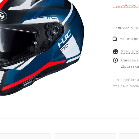
Подробност
Наличие в Е
Нашли де
Хочу в п
Самовыво
Доставка
Цена действи
от цен в роз