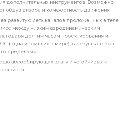
ания дополнительных инструментов. Возможно
ет обдув визора и комфортность движения.
рез развитую сеть каналов проложенных в теле
омисс между низким аэродинамическим
благодаря долгим часам проектирования и
 (одна из лучших в мире), в результате был
его пределами.
ошо абсорбирующих влагу и устойчивых к
моющиеся.