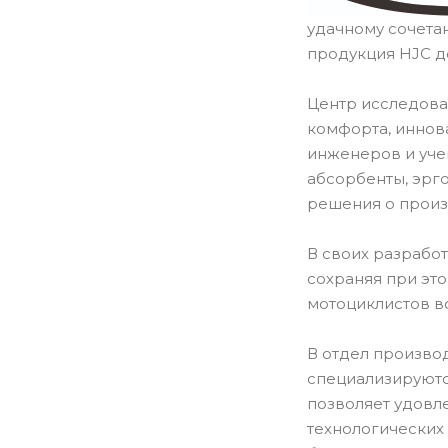
удачному сочета
продукция HJC д
Центр исследова
комфорта, иннов
инженеров и уче
абсорбенты, эрг
решения о произ
В своих разрабо
сохраняя при эт
мотоциклистов в
В отдел производ
специализируютс
позволяет удовл
технологических