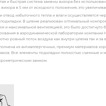
остая и быстрая система замены визора без использов
визора в 5 мм от исходного положения, это увеличива
и отвод избыточного тепла и влаги осуществляется че
и подкладки. В шлеме реализован оптимальный компр
м и максимальной вентиляцией, это было достигнуто 
ования в аэродинамической лаборатории компании HJC
ютно ровный поток воздуха как внутри шлема так и за 
олнена из антиаллергенных, премиум материалов хор
ахов. Все элементы подкладки полностью съемные и 
крометрическим замком.