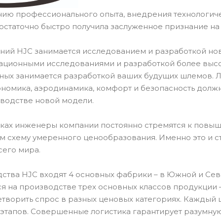
нию профессионального опыта, внедрения технологич
остаточно быстро получила заслуженное признание н
ний HJC занимается исследованием и разработкой но
ационными исследованиями и разработкой более высок
ных занимается разработкой ваших будущих шлемов.
ономика, аэродинамика, комфорт и безопасность долж
водстве новой модели.
тках инженеры компании постоянно стремятся к повыш
ом схему умеренного ценообразования. Именно это и 
сего мира.
ства HJC входят 4 основных фабрики – в Южной и Севе
я на производстве трех основных классов продукции –
етворить спрос в разных ценовых категориях. Каждый 
 этапов. Совершенные логистика гарантирует разумную