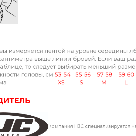
вы измеряется лентой на уровне середины лб
сантиметра выше линии бровей. Если ваш ра
таблице, то следует выбирать меньший разме
ости головы, см
53-54
55-56
57-58
59-6
ма
XS
S
M
L
ДИТЕЛЬ
Компания HJC специализируется на