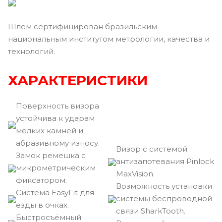
Шлем сертифицирован бразильским
национальным институтом метрологии, качества и
технологий.
ХАРАКТЕРИСТИКИ
Поверхность визора
устойчива к ударам
мелких камней и
абразивному износу.
Визор с системой
Замок ремешка с
антизапотевания Pinlock
микрометрическим
MaxVision.
фиксатором.
Возможность установки
Cистема EasyFit для
системы беспроводной
езды в очках.
связи SharkTooth.
Быстросъёмный