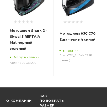
Мотошлем Shark D-
Мотошлем HJC C70
Skwal 3 REPTAIA
Eura черный синий
Mat черный
зеленый
В наличии
Арт.: C70_EUR-MC2SF
Всегда в наличии
(снято)
Арт.: HE0913EKXK
КАК
О КОМПАНИИ
ПОДОБРАТЬ
РАЗМЕР