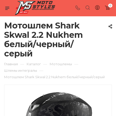
0
Мотошлем Shark
Skwal 2.2 Nukhem
белый/черный/
серый
—
—
—
Главная
Каталог
Мотошлемы
—
Шлемы интегралы
Мотошлем Shark Skwal 2.2 Nukhem белый/черный/серый