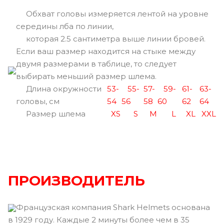
Обхват головы измеряется лентой на уровне
середины лба по линии,
которая 2.5 сантиметра выше линии бровей.
Если ваш размер находится на стыке между
двумя размерами в таблице, то следует
выбирать меньший размер шлема.
Длина окружности
53-
55-
57-
59-
61-
63-
головы, см
54
56
58
60
62
64
Размер шлема
XS
S
M
L
XL
XXL
ПРОИЗВОДИТЕЛЬ
Французская компания Shark Helmets основана
в 1929 году. Каждые 2 минуты более чем в 35