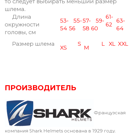
то следует выбирать меньший размер
шлема.
Длина
61-
53-
55-
57-
59-
63-
окружности
62
54
56
58
60
64
головы, см
Размер шлема
S
L
XL
XXL
XS
M
ПРОИЗВОДИТЕЛЬ
Французская
компания Shark Helmets основана в 1929 году.