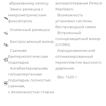
абразивному износу.
антизапотевания Pinlock
Замок ремешка с
MaxVision.
микрометрическим
Возможность
фиксатором.
установки системы
беспроводной связи
Усиленный ремешок
Встроенный
солнцезащитный визор
Быстросъёмный визор.
(UV380).
Съемная
Аэродинамический
бактериологическая
оптимизированный
подкладка
термопластик высокого
Антибактериальная,
давления.
гипоаллергенная
Вec: 1420 г.
подкладка, полностью
съемная,
с возможностью стирки.