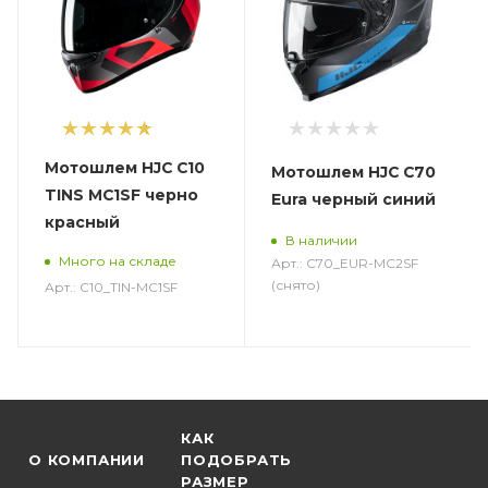
1
Мотошлем HJC C10
Мотошлем HJC C70
TINS MC1SF черно
Eura черный синий
красный
В наличии
Много на складе
Арт.: C70_EUR-MC2SF
(снято)
Арт.: C10_TIN-MC1SF
КАК
О КОМПАНИИ
ПОДОБРАТЬ
РАЗМЕР