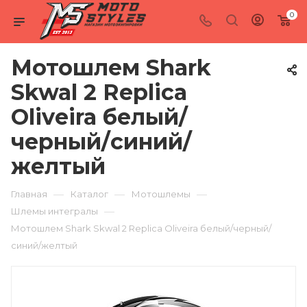
0
Мотошлем Shark
Skwal 2 Replica
Oliveira белый/
черный/синий/
желтый
—
—
—
Главная
Каталог
Мотошлемы
—
Шлемы интегралы
Мотошлем Shark Skwal 2 Replica Oliveira белый/черный/
синий/желтый