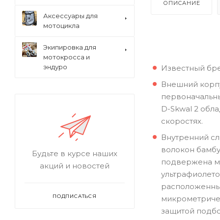
ОПИСАНИЕ
Аксессуары для
мотоцикла
Экипировка для
мотокросса и
эндуро
Известный бре
Внешний корпу
первоначальны
D-Skwal 2 обл
скоростях.
Внутренний сл
волокон бамбу
Будьте в курсе наших
подвержена ма
акций и новостей
ультрафиолето
расположенных
ПОДПИСАТЬСЯ
микрометричес
защитой подбо