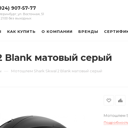
924) 907-57-77
атеринбург, ул. Восточная, 51
 - 21:00 без выходных
Ы
КАК КУПИТЬ
О КОМПАНИИ
БРЕНДЫ
СЕРТИФИ
2 Blank матовый серый
—
ы
Мотошлем Shark Skwal 2 Blank матовый серый
Мотошлем Sh
Подробност