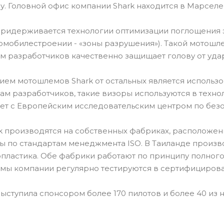
ду. Головной офис компании Shark находится в Марселе
придерживается технологии оптимизации поглощения 
омобилестроении - «зоны разрушения»). Такой мотош
м разработчиков качественно защищает голову от уда
ем мотошлемов Shark от остальных является использов
вам разработчиков, такие визоры используются в техн
ет с Европейским исследовательским центром по безо
 производятся на собственных фабриках, расположенн
 по стандартам менеджмента ISO. В Таиланде произв
пластика. Обе фабрики работают по принципу полного 
мы компании регулярно тестируются в сертифицирова
ыступила спонсором более 170 пилотов и более 40 из 