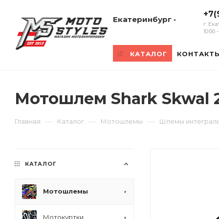
+7(
Екатеринбург
г. Ек
10:00
КАТАЛОГ
КОНТАКТ
Мотошлем Shark Skwal 
—
—
—
Главная
Каталог
Мотошлемы
Шлемы интеграл
КАТАЛОГ
Мотошлемы
Мотокуртки