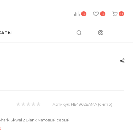
0
0
0
КАТЫ
Артикул:
HE4902EAMA (снято)
ark Skwal 2 Blank матовый серый
и