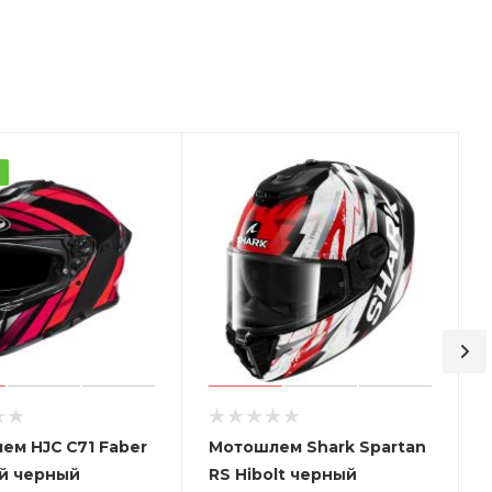
а
ем HJC C71 Faber
Мотошлем Shark Spartan
й черный
RS Hibolt черный