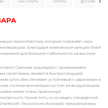
ВЫ
КАК КУПИТЬ
ОПЛАТА
ДОСТАВКА
ВАРА
рмации термопластика, который сохраняет свои
температурах. Благодаря измененной капсуле Shark
динамикой для большей стабильности на высоких
истирол. Съемная подкладка с применением
ми свойствами, является быстросохнущей,
мя суток обеспечивает устойчивый к царапинам и
ая система вентиляции состоит из воздуховодов,
тошлем имеет очень практичную
зопасность. Кроме того, он оснащен стандартной
harktooth. Технология «Autoseal» предназначена