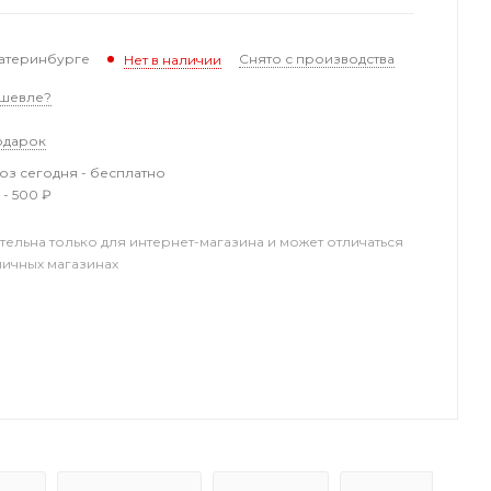
катеринбурге
Снято с производства
Нет в наличии
шевле?
одарок
з сегодня - бесплатно
 - 500 ₽
тельна только для интернет-магазина и может отличаться
ничных магазинах