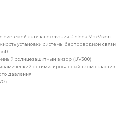
с системой антизапотевания Pinlock MaxVision.
жность установки системы беспроводной связи
ooth.
нный солнцезащитный визор (UV380).
инамический оптимизированный термопластик
го давления.
70 г.