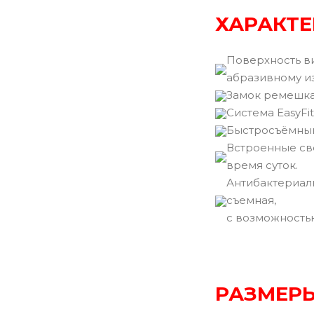
ХАРАКТЕ
Поверхность ви
абразивному из
Замок ремешка
Cистема EasyFit
Быстросъёмный
Встроенные св
время суток.
Антибактериал
съемная,
с возможность
РАЗМЕРЫ