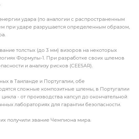
.
энергии удара (по аналогии с распространенным
лем при ударе разрушается определенным образом,
ра.
ание толстых (до 3 мм) визоров на некоторых
ологиях Формулы-1. При разработке своих шлемов
пасности и анализу рисков (CEESAR).
ых в Таиланде и Португалии, обе
одятся сложные композитные шлемы, в Португалии
цикла - от производства капсул до окончательной
нных лабораториях для гарантии безопасности.
них получили звание Чемпиона мира.