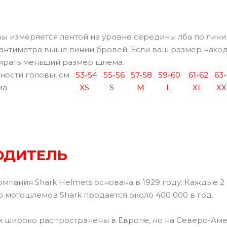
 измеряется лентой на уровне середины лба по лини
антиметра выше линии бровей. Если ваш размер наход
бирать меньший размер шлема.
ости головы, см
53-54
55-56
57-58
59-60
61-62
63
ма
XS
S
M
L
XL
XX
ОДИТЕЛЬ
мпания Shark Helmets основана в 1929 году. Каждые 2 
о мотошлемов Shark продается около 400 000 в год.
 широко распространены в Европе, но на Северо-Аме