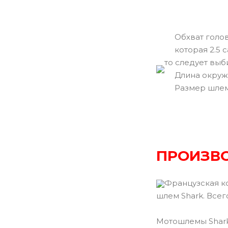
Обхват головы
которая 2.5 с
то следует вы
Длина окружн
Размер шле
ПРОИЗВ
Французская ко
шлем Shark. Всег
Мотошлемы Shark