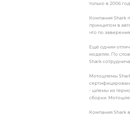
только в 2006 го
Компания Shark 
принципом в авт
что по заверения
Ещё одним отличи
моделях. По сло
Shark сотруднича
Мотошлемы Shark
сертифицированы
- шлемы из термо
сборки. Мотошле
Компания Shark в