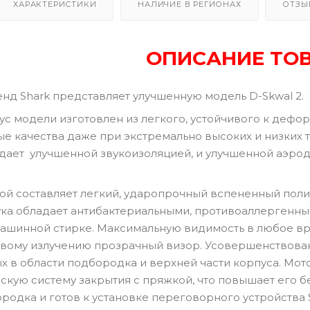
ХАРАКТЕРИСТИКИ
НАЛИЧИЕ В РЕГИОНАХ
ОТЗЫ
ОПИСАНИЕ ТО
нд Shark представляет улучшенную модель D-Skwal 2.
с модели изготовлен из легкого, устойчивого к дефо
е качества даже при экстремально высоких и низких 
адает улучшенной звукоизоляцией, и улучшенной аэро
ой составляет легкий, ударопрочный вспененный пол
ка обладает антибактериальными, противоаллергенны
шинной стирке. Максимальную видимость в любое вре
вому излучению прозрачный визор. Усовершенствованн
 в области подбородка и верхней части корпуса. Мо
кую систему закрытия с пряжкой, что повышает его бе
родка и готов к установке переговорного устройства S