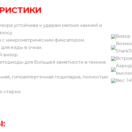
РИСТИКИ
зора устойчива к ударам мелких камней и
носу.
Визор 
 с микрометрическим фиксатором.
Возмо
 для езды в очках.
SharkT
 визор.
Встрое
етодиоды для большей заметности в темное
Аэрод
высоко
ьная, гипоаллергенная подкладка, полностью
Вec: 14
ю стирки.
: