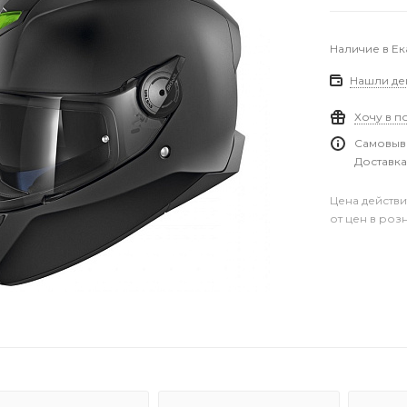
Наличие в Е
Нашли де
Хочу в п
Самовыво
Доставка
Цена действи
от цен в роз