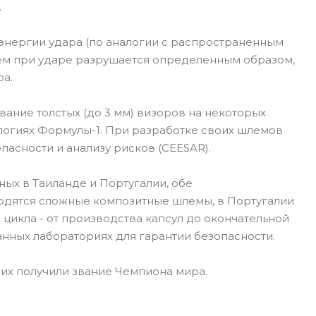
.
энергии удара (по аналогии с распространенным
лем при ударе разрушается определенным образом,
ра.
ание толстых (до 3 мм) визоров на некоторых
ологиях Формулы-1. При разработке своих шлемов
пасности и анализу рисков (CEESAR).
ых в Таиланде и Португалии, обе
одятся сложные композитные шлемы, в Португалии
цикла - от производства капсул до окончательной
нных лабораториях для гарантии безопасности.
них получили звание Чемпиона мира.