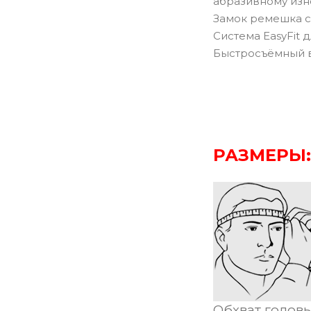
абразивному изн
Замок ремешка с
Cистема EasyFit д
Быстросъёмный в
РАЗМЕРЫ:
Обхват головы