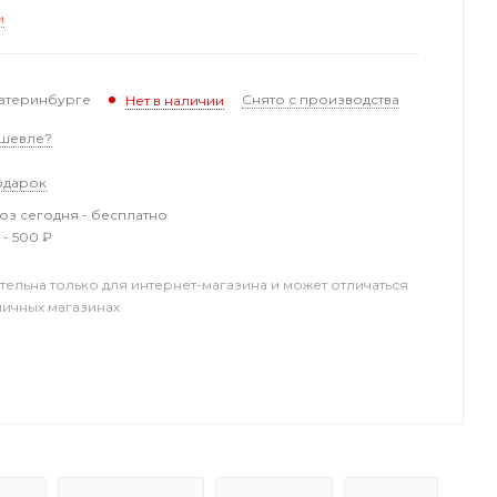
и
катеринбурге
Снято с производства
Нет в наличии
шевле?
одарок
з сегодня - бесплатно
 - 500 ₽
тельна только для интернет-магазина и может отличаться
ничных магазинах