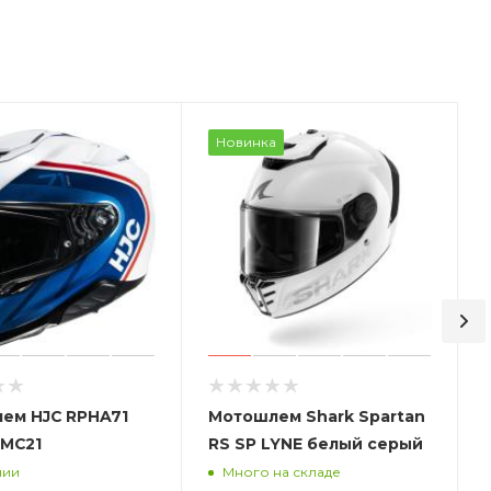
Новинка
ем HJC RPHA71
Мотошлем Shark Spartan
MC21
RS SP LYNE белый серый
чии
Много на складе