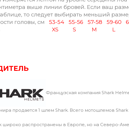
антиметра выше линии бровей. Если ваш разм
таблице, то следует выбирать меньший разме
ости головы, см
53-54
55-56
57-58
59-60
61
а
XS
S
M
L
X
ДИТЕЛЬ
Французская компания Shark Helme
 мира продается 1 шлем Shark. Всего мотошлемов Shark
 широко распространены в Европе, но на Северо-Аме