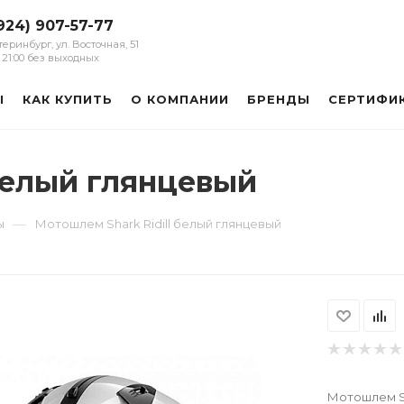
924) 907-57-77
атеринбург, ул. Восточная, 51
 - 21:00 без выходных
Ы
КАК КУПИТЬ
О КОМПАНИИ
БРЕНДЫ
СЕРТИФИ
белый глянцевый
—
ы
Мотошлем Shark Ridill белый глянцевый
Мотошлем Sh