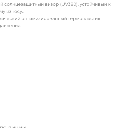
й солнцезащитный визор (UV380), устойчивый к
у износу..
ический оптимизированный термопластик
давления.
по линии,