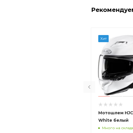
Рекомендуе
Хит
Мотошлем HJC 
White белый
Много на склад