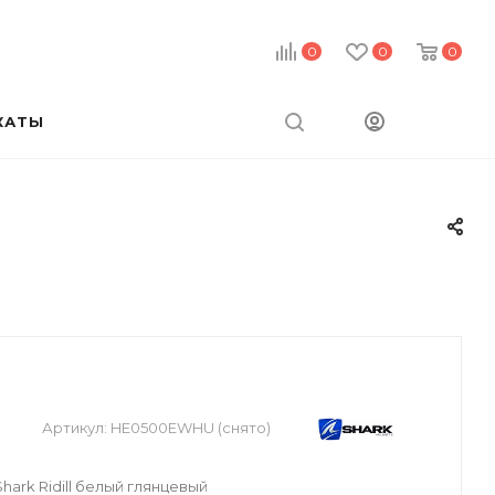
0
0
0
КАТЫ
Артикул:
HE0500EWHU (снято)
ark Ridill белый глянцевый