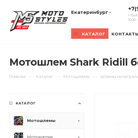
+7(
Екатеринбург
г. Ек
10:00
КАТАЛОГ
КОНТАКТ
Мотошлем Shark Ridill 
—
—
—
Главная
Каталог
Мотошлемы
Шлемы интеграл
КАТАЛОГ
Мотошлемы
Мотокуртки