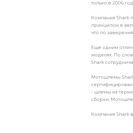
только в 2006 го
Компания Shark 
принципом в авт
что по заверения
Ещё одним отличи
моделях. По сло
Shark сотруднича
Мотошлемы Shark
сертифицированы
- шлемы из термо
сборки. Мотошле
Компания Shark в