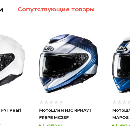
Сопутствующие товары
м
F71 Pearl
Мотошлем HJC RPHA71
Мотошл
FREPE MC2SF
MAPOS 
е
В наличии
В нали