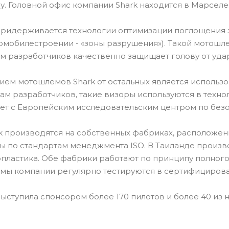
ду. Головной офис компании Shark находится в Марселе
придерживается технологии оптимизации поглощения 
омобилестроении - «зоны разрушения»). Такой мотош
м разработчиков качественно защищает голову от уда
ем мотошлемов Shark от остальных является использов
вам разработчиков, такие визоры используются в техн
ет с Европейским исследовательским центром по безо
 производятся на собственных фабриках, расположенн
 по стандартам менеджмента ISO. В Таиланде произв
пластика. Обе фабрики работают по принципу полного 
мы компании регулярно тестируются в сертифицирова
ыступила спонсором более 170 пилотов и более 40 из 