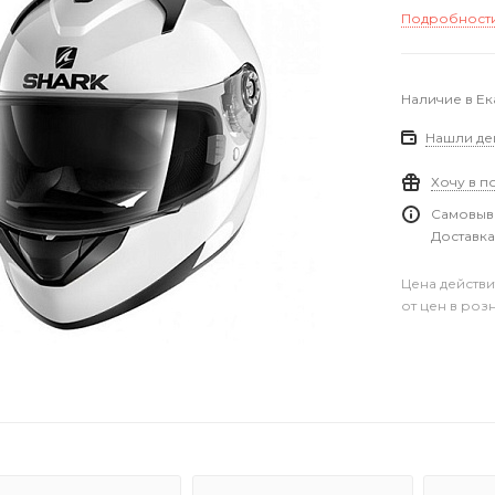
Подробност
Наличие в Е
Нашли де
Хочу в п
Самовыво
Доставка
Цена действи
от цен в роз