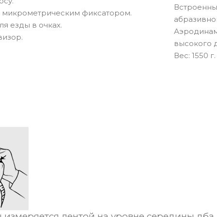
осу.
Встроенны
 микрометрическим фиксатором.
абразивном
ля езды в очках.
Аэродинам
изор.
высокого 
Вec: 1550 г.
 измеряется лентой на уровне середины лба 