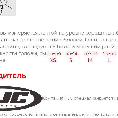
вы измеряется лентой на уровне середины лб
сантиметра выше линии бровей. Если ваш ра
таблице, то следует выбирать меньший разме
ости головы, см
53-54
55-56
57-58
59-6
ма
XS
S
M
L
ДИТЕЛЬ
Компания HJC специализируется на
нию профессионального опыта, внедрения технологич