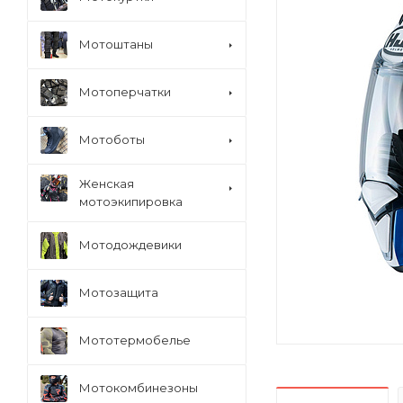
Мотоштаны
Мотоперчатки
Мотоботы
Женская
мотоэкипировка
Мотодождевики
Мотозащита
Мототермобелье
Мотокомбинезоны