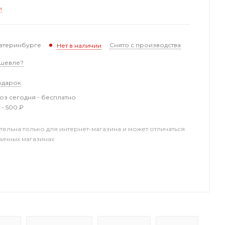
и
катеринбурге
Снято с производства
Нет в наличии
шевле?
одарок
з сегодня - бесплатно
 - 500 ₽
тельна только для интернет-магазина и может отличаться
ничных магазинах