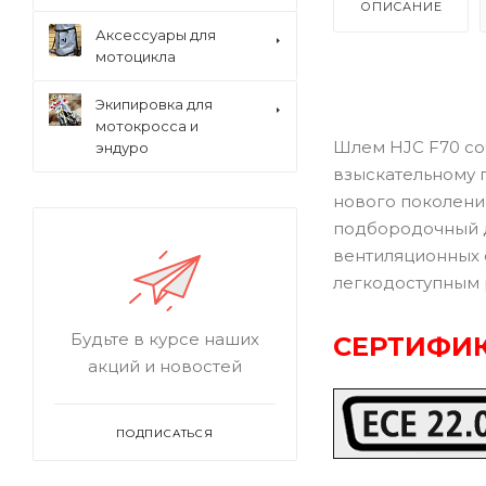
ОПИСАНИЕ
Аксессуары для
мотоцикла
Экипировка для
мотокросса и
Шлем HJC F70 со
эндуро
взыскательному 
нового поколени
подбородочный д
вентиляционных 
легкодоступным 
Будьте в курсе наших
СЕРТИФИК
акций и новостей
ПОДПИСАТЬСЯ