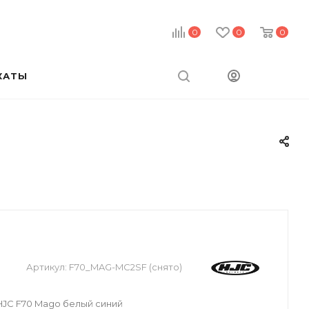
0
0
0
КАТЫ
Артикул:
F70_MAG-MC2SF (снято)
JC F70 Mago белый синий