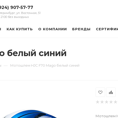
924) 907-57-77
атеринбург, ул. Восточная, 51
 - 21:00 без выходных
Ы
КАК КУПИТЬ
О КОМПАНИИ
БРЕНДЫ
СЕРТИФИ
o белый синий
—
ы
Мотошлем HJC F70 Mago белый синий
Мотошлем H