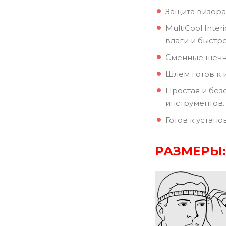
Защита визора
MultiCool Int
влаги и быстр
Сменные щечн
Шлем готов к 
Простая и без
инструментов.
Готов к устано
РАЗМЕРЫ: