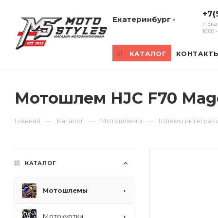
+7(
Екатеринбург
г. Ек
10:00
КАТАЛОГ
КОНТАКТ
Мотошлем HJC F70 Mag
—
—
—
Главная
Каталог
Мотошлемы
Шлемы интеграл
КАТАЛОГ
Мотошлемы
Мотокуртки