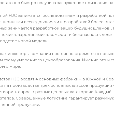
остаточно быстро получила заслуженное признание н
ний HJC занимается исследованием и разработкой но
ационными исследованиями и разработкой более высок
ных занимается разработкой ваших будущих шлемов.
ономика, аэродинамика, комфорт и безопасность долж
водстве новой модели.
тках инженеры компании постоянно стремятся к повыш
ом схему умеренного ценообразования. Именно это и 
сего мира.
ства HJC входят 4 основных фабрики – в Южной и Севе
я на производстве трех основных классов продукции –
етворить спрос в разных ценовых категориях. Каждый 
 этапов. Совершенные логистика гарантирует разумную
онечной продукции.