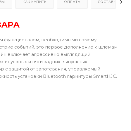
ВЫ
КАК КУПИТЬ
ОПЛАТА
ДОСТАВКА
ВАРА
ым функционалом, необходимыми самому
острие событий, это первое дополнение к шлемам
зайн включает агрессивно выглядящий
 впускных и пяти задних выпускных
р с защитой от запотевания, управляемый
ность установки Bluetooth гарнитуры SmartHJC.