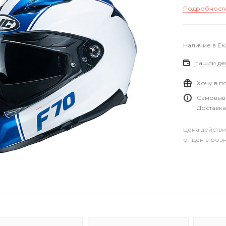
Подробност
Наличие в Е
Нашли де
Хочу в п
Самовыво
Доставка
Цена действи
от цен в роз