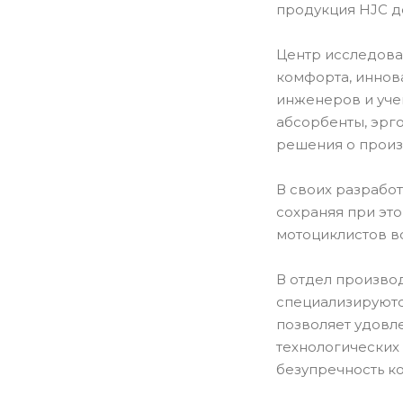
продукция HJC д
Центр исследова
комфорта, иннов
инженеров и уче
абсорбенты, эрг
решения о произ
В своих разрабо
сохраняя при эт
мотоциклистов в
В отдел производ
специализируютс
позволяет удовл
технологических
безупречность к