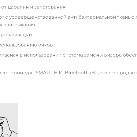
 от царапин и запотевания.
erior с усовершенствованной антибактериальной ткан
ого высыхания.
ые накладки.
использованию очков.
опасная в использовании система замены визора обес
вке гарнитуры SMART HJC Bluetooth (Bluetooth продает