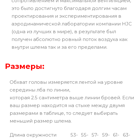
сопротивлением и максимальной вентиляцией,
это было достигнуто благодаря долгим часам
проектирования и экспериментирования в
аэродинамической лаборатории компании HJC
(одна из лучших в мире), в результате был
получен абсолютно ровный поток воздуха как
внутри шлема так и за его пределами.
Размеры:
Обхват головы измеряется лентой на уровне
середины лба по линии,
которая 2.5 сантиметра выше линии бровей. Если
ваш размер находится на стыке между двумя
размерами в таблице, то следует выбирать
меньший размер шлема.
Длина окружности
53-
55-
57-
59-
61-
63-