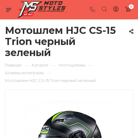
0
Мотошлем HJC CS-15
Trion черный
зеленый
—
—
—
Главная
Каталог
Мотошлемы
—
Шлемы интегралы
Мотошлем HJC CS-15 Trion черный зеленый